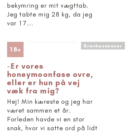
bekymring er mit vægttab.
Jeg tabte mig 28 kg, da jeg
var 17...
Brevkassesvar
Artikler anbefalet til 18+
18+
-
Er vores
honeymoonfase ovre,
eller er hun på vej
væk fra mig?
Hej! Min kæreste og jeg har
været sammen et år.
Forleden havde vi en stor
snak, hvor vi satte ord på lidt