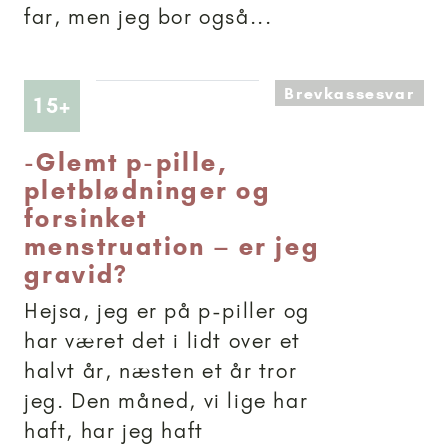
far, men jeg bor også...
Brevkassesvar
Artikler anbefalet til 15+
15+
-
Glemt p-pille,
pletblødninger og
forsinket
menstruation – er jeg
gravid?
Hejsa, jeg er på p-piller og
har været det i lidt over et
halvt år, næsten et år tror
jeg. Den måned, vi lige har
haft, har jeg haft