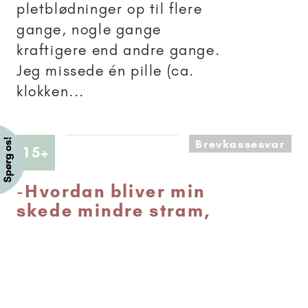
pletblødninger op til flere
gange, nogle gange
kraftigere end andre gange.
Jeg missede én pille (ca.
klokken...
Brevkassesvar
Artikler anbefalet til 15+
15+
-
Hvordan bliver min
skede mindre stram,
så vi kan få vores
første samleje?
Hej Jeg er en pige på 16 år
og har mødt en sød fyr. Vi