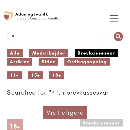
Alle
Medarbejder
Brevkassesvar
Artikler
Sider
Ordbogsopslag
11+
15+
18+
Searched for "*". i brevkassesvar
Vis tidligere
Brevkassesvar
Artikler anbefalet til 18+
18+