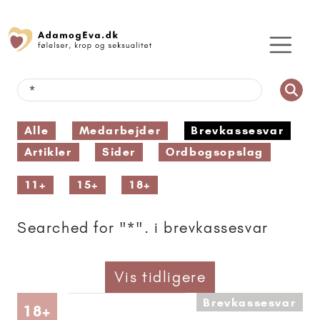
Alle
Medarbejder
Brevkassesvar
Artikler
Sider
Ordbogsopslag
11+
15+
18+
Searched for "*". i brevkassesvar
Vis tidligere
Brevkassesvar
Artikler anbefalet til 18+
18+