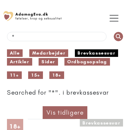
Alle
Medarbejder
Brevkassesvar
Artikler
Sider
Ordbogsopslag
11+
15+
18+
Searched for "*". i brevkassesvar
Vis tidligere
Brevkassesvar
Artikler anbefalet til 18+
18+