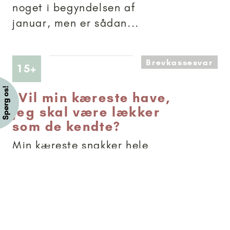
noget i begyndelsen af
januar, men er sådan...
Brevkassesvar
Artikler anbefalet til 15+
15+
-
Vil min kæreste have,
jeg skal være lækker
som de kendte?
Min kæreste snakker hele
tiden om berømtheder, og
hvor lækre de er og sender
mig hele tiden videoer, hvor
hun reagerer, som om de er
perfekte. Det føles, som om