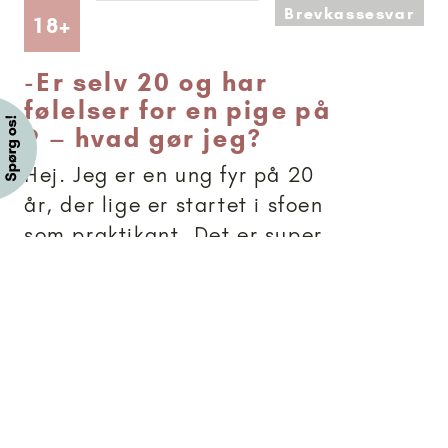
Brevkassesvar
Artikler anbefalet til 18+
18+
-
Er selv 20 og har
følelser for en pige på
9 – hvad gør jeg?
Hej. Jeg er en ung fyr på 20
år, der lige er startet i sfoen
som praktikant. Det er super
fedt, jeg elsker at være der
og det dejlig at lege med de
små børn igen, man føler sig
helt en anden person. Men
der er pludselig sket noget.
Det er, at...