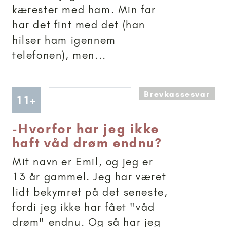
kærester med ham. Min far
har det fint med det (han
hilser ham igennem
telefonen), men...
Brevkassesvar
Artikler anbefalet til 11+
11+
-
Hvorfor har jeg ikke
haft våd drøm endnu?
Mit navn er Emil, og jeg er
13 år gammel. Jeg har været
lidt bekymret på det seneste,
fordi jeg ikke har fået "våd
drøm" endnu. Og så har jeg