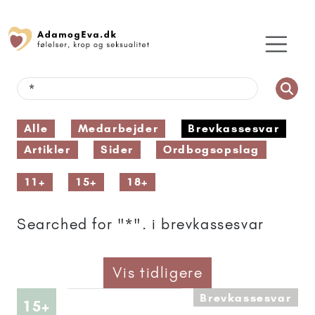
Alle
Medarbejder
Brevkassesvar
Artikler
Sider
Ordbogsopslag
11+
15+
18+
Searched for "*". i brevkassesvar
Vis tidligere
Brevkassesvar
Artikler anbefalet til 15+
15+