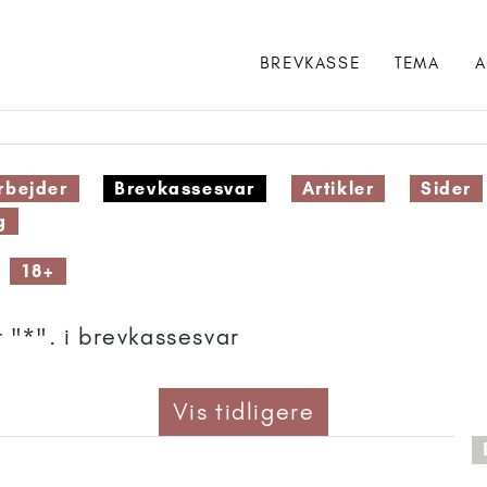
BREVKASSE
TEMA
A
bejder
Brevkassesvar
Artikler
Sider
g
18+
 "*". i brevkassesvar
Vis tidligere
 anbefalet til 15+