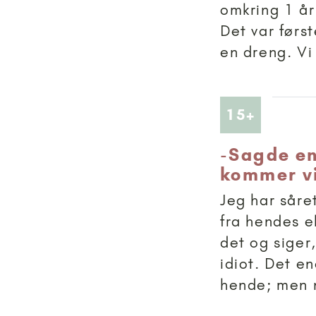
omkring 1 år 
Det var førs
en dreng. Vi
Artikler
15+
-
Sagde en
kommer vi
Jeg har såre
fra hendes e
det og siger
idiot. Det e
hende; men n