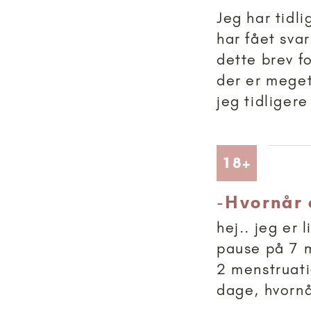
Jeg har tidli
har fået svar
dette brev fo
der er meget
jeg tidligere 
Artikler
18+
-
Hvornår e
hej.. jeg er 
pause på 7 
2 menstruati
dage, hvornå