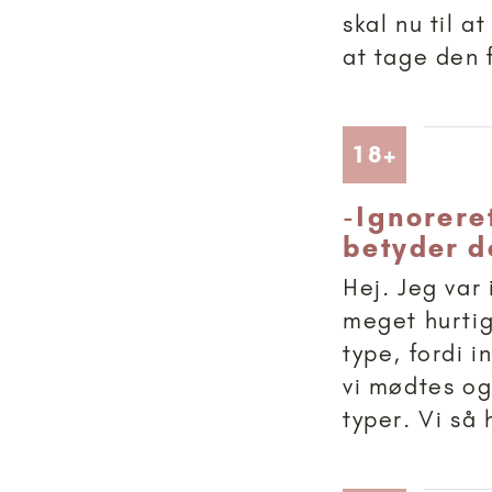
skal nu til 
at tage den 
Artikler
18+
-
Ignoreret
betyder d
Hej. Jeg var
meget hurtigt
type, fordi i
vi mødtes og
typer. Vi så