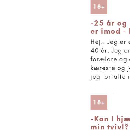
Artikler
18+
-
25 år og
er imod -
Hej.. Jeg er
40 år. Jeg e
forældre og 
kæreste og j
jeg fortalte 
Artikler
18+
-
Kan I hj
min tvivl?