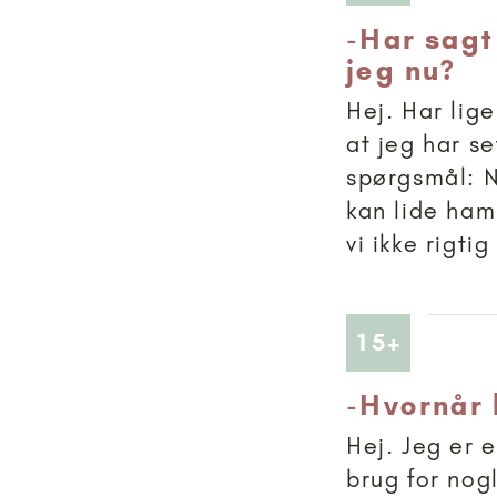
-
Har sagt
jeg nu?
Hej. Har lige
at jeg har s
spørgsmål: N
kan lide ham
vi ikke rigti
Artikler
15+
-
Hvornår 
Hej. Jeg er e
brug for nog