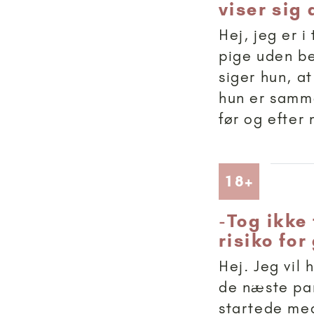
viser sig
Hej, jeg er 
pige uden be
siger hun, a
hun er samm
før og efter 
Artikler
18+
-
Tog ikke 
risiko for
Hej. Jeg vil 
de næste par
startede med