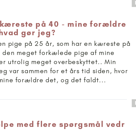
 anbefalet til 18+
 kæreste på 40 - mine forældre
 hvad gør jeg?
 en pige på 25 år, som har en kæreste på
r den meget forkælede pige af mine
er utrolig meget overbeskyttet.. Min
eg var sammen for et års tid siden, hvor
mine forældre det, og det faldt...
 anbefalet til 18+
ælpe med flere spørgsmål vedr