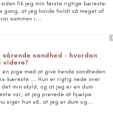
siden fik jeg min første rigtige kæreste.
te gang, at jeg havde holdt så meget af
 var sammen i...
 anbefalet til 15+
 sårende sandhed - hvordan
 videre?
t en pige med at give hende sandheden
ks-kæreste ... Hun er rigtig nede over
, det min skyld, og at jeg er en dum
neste var, at jeg prøvede at hjælpe
u siger hun så, at jeg er dum og...