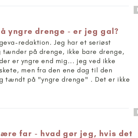
 anbefalet til 15+
å yngre drenge - er jeg gal?
eva-redaktion. Jeg har et seriøst
 tænder på drenge, ikke bare drenge,
er er yngre end mig... jeg ved ikke
skete, men fra den ene dag til den
g tændt på "yngre drenge" . Det er ikke
 anbefalet til 15+
være far - hvad gør jeg, hvis det