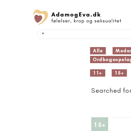
Alle
Medar
Ordbogsopsla
11+
15+
Searched for
Artikler
15+