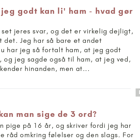
 jeg godt kan li' ham - hvad gør
 set jeres svar, og det er virkelig dejligt,
et det. Jeg har så bare et andet
u har jeg så fortalt ham, at jeg godt
, og jeg sagde også til ham, at jeg ved,
g kender hinanden, men at...
 anbefalet til 15+
kan man sige de 3 ord?
n pige på 16 år, og skriver fordi jeg har
le råd omkring følelser og den slags. For