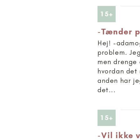
Artikler
15+
-
Tænder p
Hej! -adamog
problem. Jeg
men drenge d
hvordan det 
anden har je
det...
Artikler
15+
-
Vil ikke 