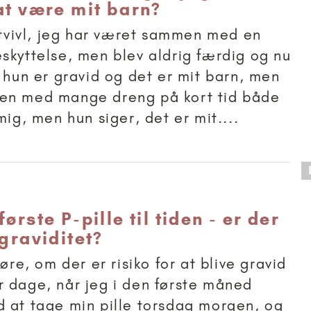
 at være mit barn?
i tvivl, jeg har været sammen med en
skyttelse, men blev aldrig færdig og nu
t hun er gravid og det er mit barn, men
en med mange dreng på kort tid både
mig, men hun siger, det er mit....
 anbefalet til 18+
første P-pille til tiden - er der
 graviditet?
høre, om der er risiko for at blive gravid
 dage, når jeg i den første måned
 at tage min pille torsdag morgen, og