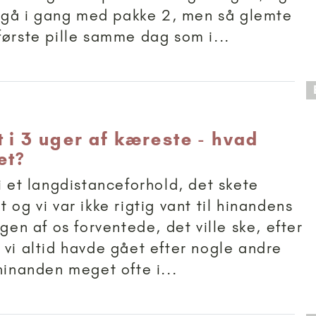
at gå i gang med pakke 2, men så glemte
første pille samme dag som i...
 anbefalet til 18+
 i 3 uger af kæreste - hvad
et?
 i et langdistanceforhold, det skete
 og vi var ikke rigtig vant til hinandens
ngen af os forventede, det ville ske, efter
 vi altid havde gået efter nogle andre
 hinanden meget ofte i...