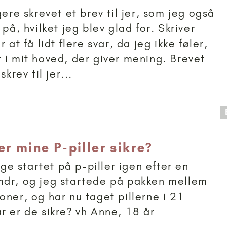
gere skrevet et brev til jer, som jeg også
 på, hvilket jeg blev glad for. Skriver
r at få lidt flere svar, da jeg ikke føler,
 i mit hoved, der giver mening. Brevet
skrev til jer...
 anbefalet til 18+
r mine P-piller sikre?
lige startet på p-piller igen efter en
mdr, og jeg startede på pakken mellem
oner, og har nu taget pillerne i 21
r er de sikre? vh Anne, 18 år