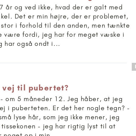
17 år og ved ikke, hvad der er galt med
ikel. Det er min højre, der er problemet,
 stor i forhold til den anden, men tænkte
e være fordi, jeg har for meget væske i
g har også ondt i...
 anbefalet til 11+
 vej til pubertet?
 - om 5 måneder 12. Jeg håber, at jeg
ej i puberteten. Er det her nogle tegn? -
 små lyse hår, som jeg ikke mener, jeg
tissekonen - jeg har rigtig lyst til at
r noget op i min...