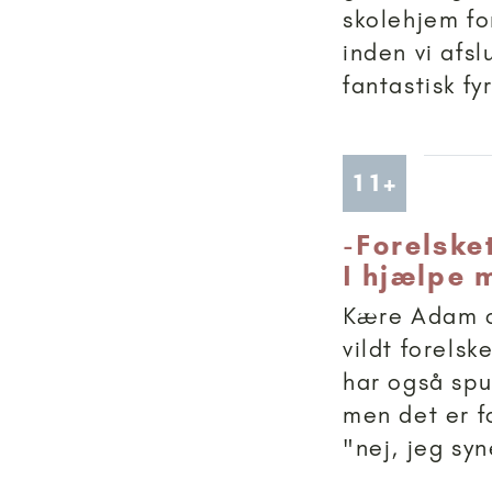
skolehjem fo
inden vi afsl
fantastisk fy
Artikler
11+
-
Forelske
I hjælpe 
Kære Adam og
vildt forelsk
har også spu
men det er f
"nej, jeg sy