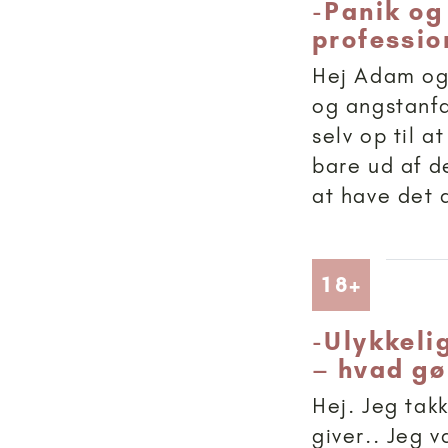
-
Panik og
professio
Hej Adam og 
og angstanfa
selv op til a
bare ud af de
at have det d
Artikler
18+
-
Ulykkeli
– hvad gø
Hej. Jeg takk
giver.. Jeg 