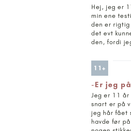
Hej, jeg er 
min ene test
den er rigtig
det evt kunn
den, fordi je
Artikler
11+
-
Er jeg på
Jeg er 11 år
snart er på v
jeg hår fået
havde før på 
nogen stikke