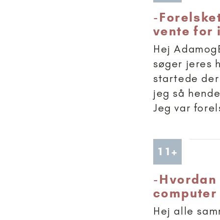
-
Forelske
vente for 
Hej AdamogE
søger jeres 
startede der
jeg så hende,
Jeg var forel
Artikler
11+
-
Hvordan f
computer 
Hej alle sam