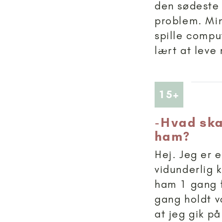
den sødeste 
problem. Min
spille compu
lært at leve 
Artikler
15+
-
Hvad ska
ham?
Hej. Jeg er 
vidunderlig 
ham 1 gang f
gang holdt v
at jeg gik på