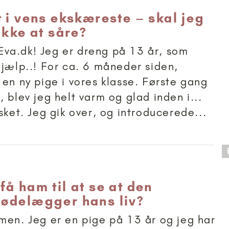
t i vens ekskæreste – skal jeg
ikke at såre?
va.dk! Jeg er dreng på 13 år, som
hjælp..! For ca. 6 måneder siden,
 en ny pige i vores klasse. Første gang
 blev jeg helt varm og glad inden i...
sket. Jeg gik over, og introducerede...
 anbefalet til 11+
å ham til at se at den
ødelægger hans liv?
men. Jeg er en pige på 13 år og jeg har