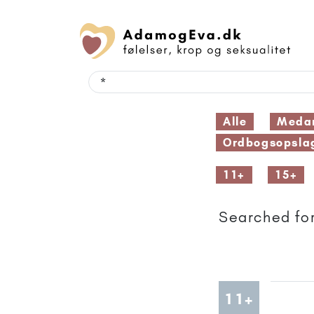
Alle
Medar
Ordbogsopsla
11+
15+
Searched for
Artikler
11+