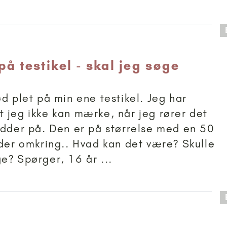
 anbefalet til 15+
på testikel - skal jeg søge
ød plet på min ene testikel. Jeg har
 jeg ikke kan mærke, når jeg rører det
idder på. Den er på størrelse med en 50
 der omkring.. Hvad kan det være? Skulle
e? Spørger, 16 år ...
 anbefalet til 11+