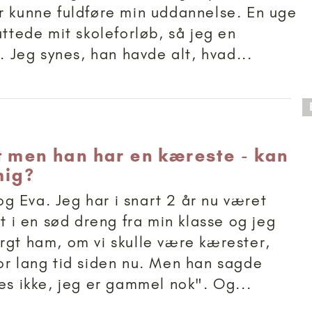
r kunne fuldføre min uddannelse. En uge
uttede mit skoleforløb, så jeg en
r. Jeg synes, han havde alt, hvad...
 anbefalet til 11+
t men han har en kæreste - kan
mig?
 Eva. Jeg har i snart 2 år nu været
et i en sød dreng fra min klasse og jeg
rgt ham, om vi skulle være kærester,
or lang tid siden nu. Men han sagde
nes ikke, jeg er gammel nok". Og...