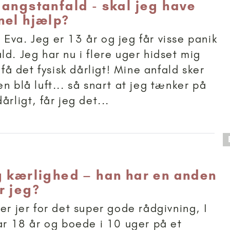
 angstanfald - skal jeg have
nel hjælp?
Eva. Jeg er 13 år og jeg får visse panik
ld. Jeg har nu i flere uger hidset mig
t få det fysisk dårligt! Mine anfald sker
n blå luft... så snart at jeg tænker på
årligt, får jeg det...
 anbefalet til 18+
g kærlighed – han har en anden
r jeg?
er jer for det super gode rådgivning, I
var 18 år og boede i 10 uger på et