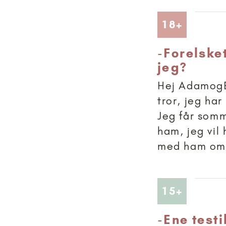
Artikler
18+
-
Forelsket
jeg?
Hej AdamogEv
tror, jeg har
Jeg får somm
ham, jeg vil
med ham om, 
Artikler
15+
-
Ene testi