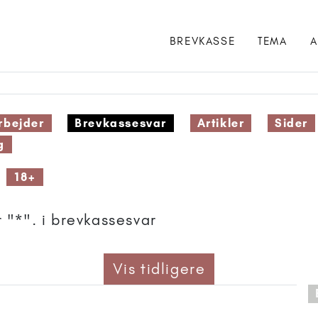
BREVKASSE
TEMA
A
bejder
Brevkassesvar
Artikler
Sider
g
18+
 "*". i brevkassesvar
Vis tidligere
 anbefalet til 11+