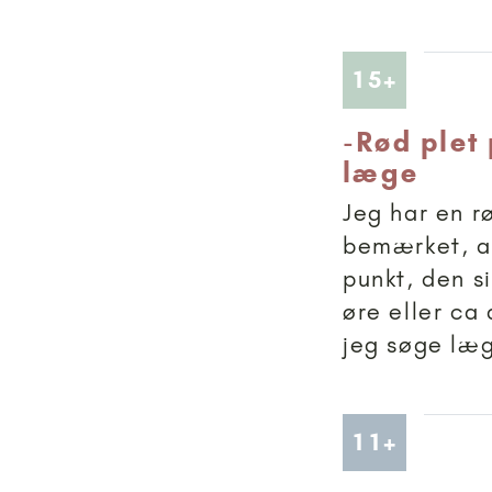
Artikler
15+
-
Rød plet 
læge
Jeg har en r
bemærket, at
punkt, den s
øre eller ca
jeg søge læg
Artikler
11+