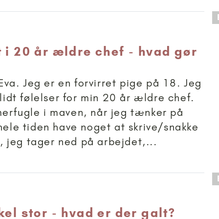
 anbefalet til 18+
 i 20 år ældre chef - hvad gør
a. Jeg er en forvirret pige på 18. Jeg
 lidt følelser for min 20 år ældre chef.
erfugle i maven, når jeg tænker på
 hele tiden have noget at skrive/snakke
jeg tager ned på arbejdet,...
 anbefalet til 15+
kel stor - hvad er der galt?