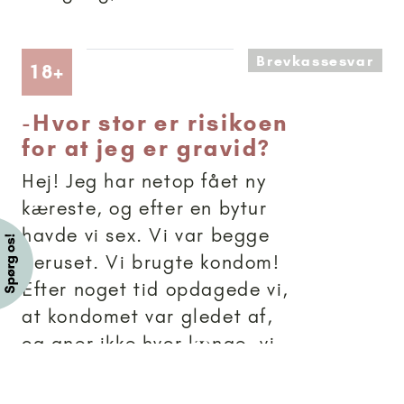
Brevkassesvar
Artikler anbefalet til 18+
18+
-
Hvor stor er risikoen
for at jeg er gravid?
Hej! Jeg har netop fået ny
kæreste, og efter en bytur
havde vi sex. Vi var begge
beruset. Vi brugte kondom!
Efter noget tid opdagede vi,
at kondomet var gledet af,
og aner ikke hvor længe, vi
har haft ubeskyttet sex. Jeg
stoppede på p-piller pga...