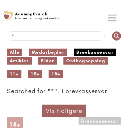
Alle
Medarbejder
Brevkassesvar
Artikler
Sider
Ordbogsopslag
11+
15+
18+
Searched for "*". i brevkassesvar
Vis tidligere
Brevkassesvar
Artikler anbefalet til 18+
18+