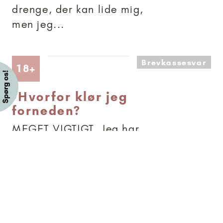
drenge, der kan lide mig,
men jeg...
Brevkassesvar
Artikler anbefalet til 18+
18+
-
Hvorfor klør jeg
forneden?
MEGET VIGTIGT. Jeg har,
efter jeg har fået en ny
sexpartner, haft en
forfærdelig kløe forneden,
der har stået på længe. :/
OG jeg kan simpelthen ikke
slippe af med det, er blevet