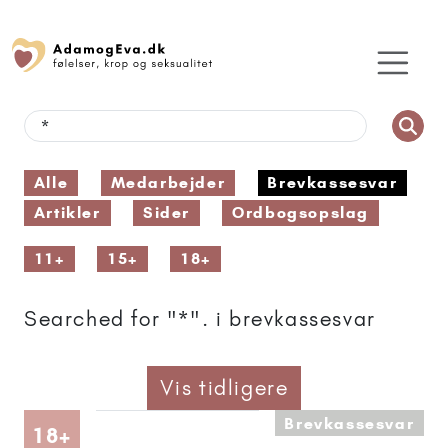
Alle
Medarbejder
Brevkassesvar
Artikler
Sider
Ordbogsopslag
11+
15+
18+
Searched for "*". i brevkassesvar
Vis tidligere
Brevkassesvar
Artikler anbefalet til 18+
18+