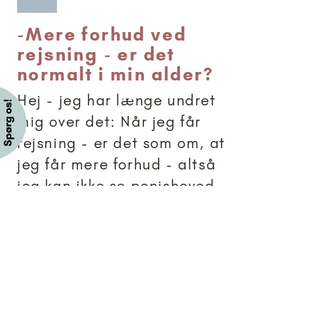
-
Mere forhud ved
rejsning - er det
normalt i min alder?
Hej - jeg har længe undret
mig over det: Når jeg får
rejsning - er det som om, at
jeg får mere forhud - altså
jeg kan ikke se penishoved.
Er det normalt i min alder?
Mig, 13 år
Brevkassesvar
Artikler anbefalet til 11+
11+