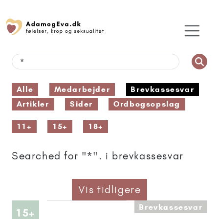
Alle
Medarbejder
Brevkassesvar
Artikler
Sider
Ordbogsopslag
11+
15+
18+
Searched for "*". i brevkassesvar
Vis tidligere
Brevkassesvar
Artikler anbefalet til 15+
15+