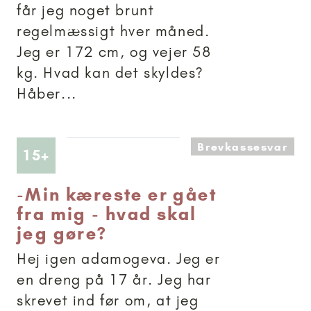
får jeg noget brunt
regelmæssigt hver måned.
Jeg er 172 cm, og vejer 58
kg. Hvad kan det skyldes?
Håber...
Brevkassesvar
Artikler anbefalet til 15+
15+
-
Min kæreste er gået
fra mig - hvad skal
jeg gøre?
Hej igen adamogeva. Jeg er
en dreng på 17 år. Jeg har
skrevet ind før om, at jeg