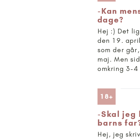
-
Kan mens
dage?
Hej :) Det li
den 19. apri
som der går,
maj. Men sid
omkring 3-4 
Artikler
18+
-
Skal jeg 
barns far
Hej, jeg skri