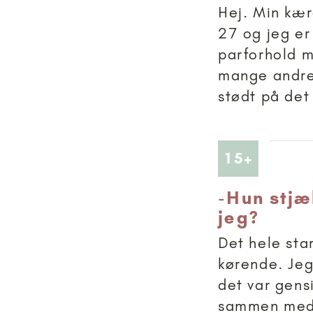
Hej. Min kær
27 og jeg er
parforhold 
mange andre
stødt på det
Artikler
15+
-
Hun stjæ
jeg?
Det hele sta
kørende. Jeg
det var gensi
sammen med 