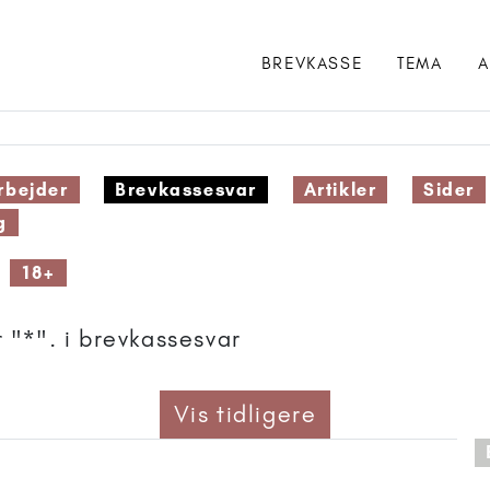
BREVKASSE
TEMA
A
bejder
Brevkassesvar
Artikler
Sider
g
18+
 "*". i brevkassesvar
Vis tidligere
 anbefalet til 18+