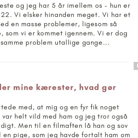
este og jeg har 5 år imellem os - hun er
 22. Vi elsker hinanden meget. Vi har et
med en masse problemer, ligesom så
, som vi er kommet igennem. Vi er dog
 samme problem utallige gange...
 anbefalet til 15+
ler mine kærester, hvad gør
rtede med, at mig og en fyr fik noget
 var helt vild med ham og jeg tror også
digt. Men til en filmaften lå han og sov
en pige, som jeg havde fortalt ham om