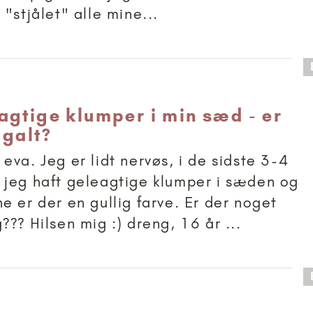
"stjålet" alle mine...
 anbefalet til 15+
agtige klumper i min sæd - er
 galt?
eva. Jeg er lidt nervøs, i de sidste 3-4
jeg haft geleagtige klumper i sæden og
e er der en gullig farve. Er der noget
??? Hilsen mig :) dreng, 16 år ...
 anbefalet til 15+