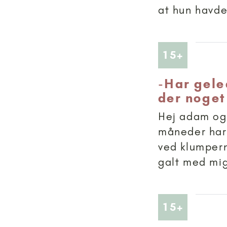
at hun havde 
Artikler
15+
-
Har gele
der noget
Hej adam og 
måneder har 
ved klumpern
galt med mig
Artikler
15+