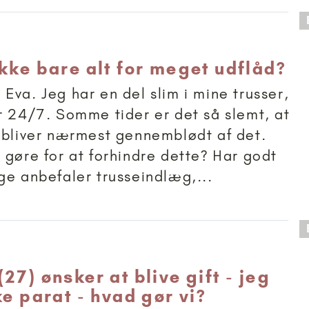
 anbefalet til 15+
ikke bare alt for meget udflåd?
Eva. Jeg har en del slim i mine trusser,
r 24/7. Somme tider er det så slemt, at
 bliver nærmest gennemblødt af det.
 gøre for at forhindre dette? Har godt
ge anbefaler trusseindlæg,...
 anbefalet til 18+
27) ønsker at blive gift - jeg
ke parat - hvad gør vi?