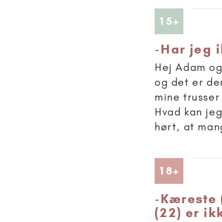
Artikler
15+
-
Har jeg 
Hej Adam og 
og det er de
mine trusser
Hvad kan jeg
hørt, at man
Artikler
18+
-
Kæreste (
(22) er ik