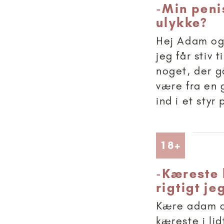
-
Min peni
ulykke?
Hej Adam og 
jeg får stiv 
noget, der g
være fra en 
ind i et styr
Artikler
18+
-
Kæreste 
rigtigt je
Kære adam o
kæreste i lid