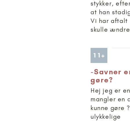
stykker, efter
at han stadi
Vi har aftalt
skulle ændre 
Artikler
11+
-
Savner en
gøre?
Hej jeg er e
mangler en a
kunne gøre ?
ulykkelige