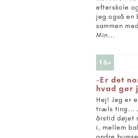
efterskole og
jeg også en 
sammen med 
Min...
Artikler
15+
-
Er det n
hvad gør 
Hej! Jeg er e
træls ting...
årstid døjet
i, mellem bal
andre bumser.