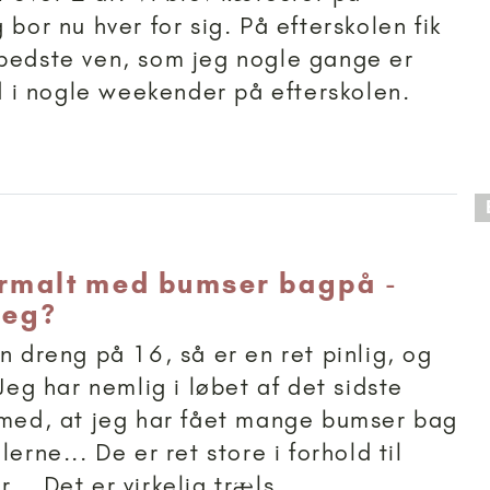
 bor nu hver for sig. På efterskolen fik
bedste ven, som jeg nogle gange er
i nogle weekender på efterskolen.
 anbefalet til 15+
ormalt med bumser bagpå -
jeg?
n dreng på 16, så er en ret pinlig, og
 Jeg har nemlig i løbet af det sidste
 med, at jeg har fået mange bumser bag
lerne... De er ret store i forhold til
.. Det er virkelig træls,...