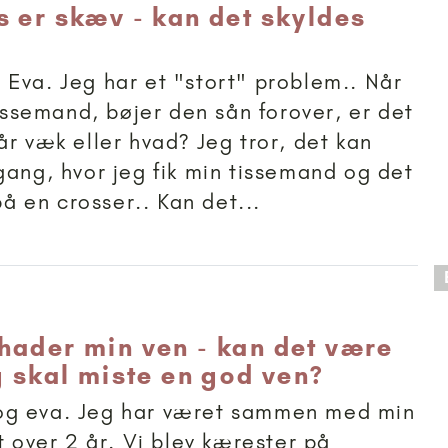
s er skæv - kan det skyldes
Eva. Jeg har et "stort" problem.. Når
tissemand, bøjer den sån forover, er det
år væk eller hvad? Jeg tror, det kan
gang, hvor jeg fik min tissemand og det
 på en crosser.. Kan det...
 anbefalet til 18+
hader min ven - kan det være
g skal miste en god ven?
g eva. Jeg har været sammen med min
t over 2 år. Vi blev kærester på