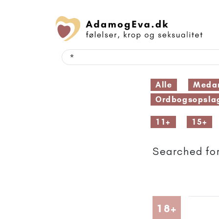
Alle
Medar
Ordbogsopsla
11+
15+
Searched for
Artikler
18+