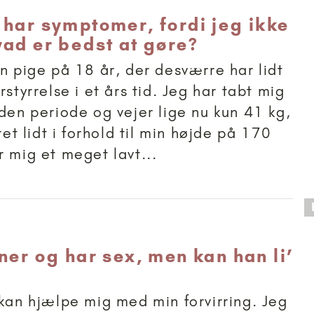
 har symptomer, fordi jeg ikke
vad er bedst at gøre?
en pige på 18 år, der desværre har lidt
rstyrrelse i et års tid. Jeg har tabt mig
 den periode og vejer lige nu kun 41 kg,
 ret lidt i forhold til min højde på 170
r mig et meget lavt...
 anbefalet til 18+
ner og har sex, men kan han li’
 kan hjælpe mig med min forvirring. Jeg