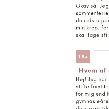
Okay så. Jeg
sommerferien
de sidste par
min krop, for
skal tage stil
Artikler
18+
-
Hvem af 
Hej! Jeg har
stifte famili
for mig end
gymnasieåren
desværre ikk