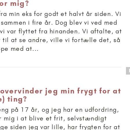
for mig?
fra min eks for godt et halvt år siden. Vi
sammen i fire år. Dog blev vi ved med
 vi var flyttet fra hinanden. Vi aftalte, at
st til at se andre, ville vi fortælle det, så
ppe med at...
 anbefalet til 15+
overvinder jeg min frygt for at
) ting?
eng på 17 år, og jeg har en udfordring,
ig i at blive et frit, selvstændigt
e siden jeg var lille, har frygten for at