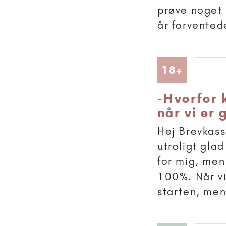
prøve noget 
år forventede
Artikler
18+
-
Hvorfor k
når vi er
Hej Brevkasse
utroligt gla
for mig, men 
100%. Når vi
starten, men