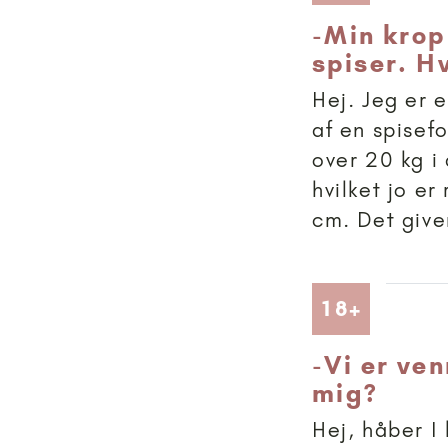
-
Min krop
spiser. H
Hej. Jeg er 
af en spisefo
over 20 kg i
hvilket jo er
cm. Det give
Artikler
18+
-
Vi er ven
mig?
Hej, håber I