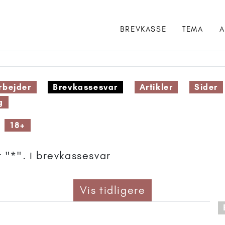
BREVKASSE
TEMA
A
bejder
Brevkassesvar
Artikler
Sider
g
18+
 "*". i brevkassesvar
Vis tidligere
 anbefalet til 18+