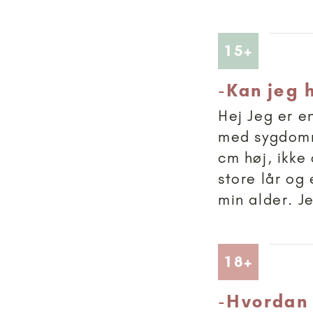
Artikler
15+
-
Kan jeg 
Hej Jeg er e
med sygdomm
cm høj, ikke
store lår og 
min alder. J
Artikler
18+
-
Hvordan 