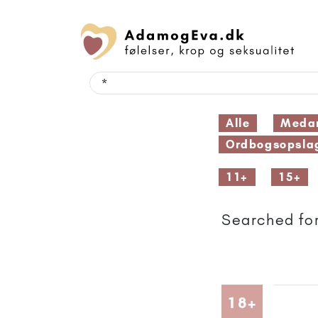
Alle
Medar
Ordbogsopsla
11+
15+
Searched for
Artikler
18+