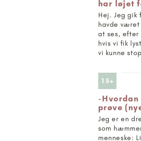
har løjet 
Hej. Jeg gik 
havde været 
at ses, efter
hvis vi fik ly
vi kunne sto
Artikler
15+
-
Hvordan 
prøve (nye
Jeg er en dr
som hæmmer m
menneske: Lig