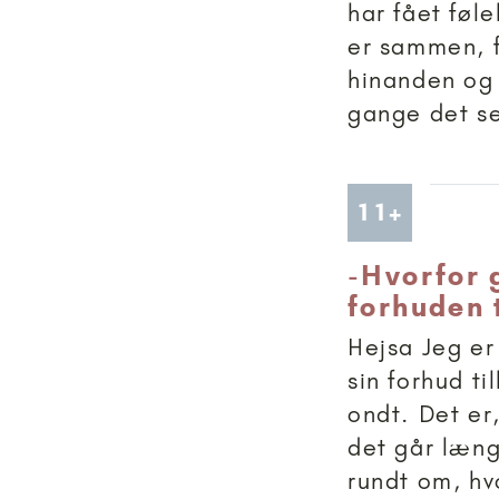
har fået føle
er sammen, fl
hinanden og 
gange det se
Artikler
11+
-
Hvorfor g
forhuden 
Hejsa Jeg er
sin forhud ti
ondt. Det er
det går læng
rundt om, hv