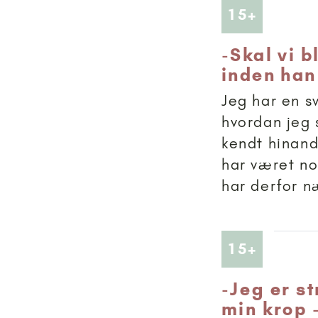
Artikler
15+
-
Skal vi b
inden han
Jeg har en sv
hvordan jeg 
kendt hinand
har været no
har derfor n
Artikler
15+
-
Jeg er st
min krop 