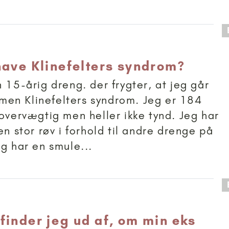
 anbefalet til 15+
have Klinefelters syndrom?
n 15-årig dreng. der frygter, at jeg går
en Klinefelters syndrom. Jeg er 184
 overvægtig men heller ikke tynd. Jeg har
en stor røv i forhold til andre drenge på
eg har en smule...
 anbefalet til 18+
finder jeg ud af, om min eks