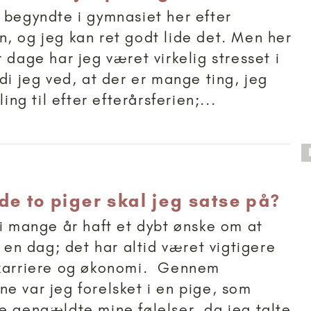
 begyndte i gymnasiet her efter
, og jeg kan ret godt lide det. Men her
 dage har jeg været virkelig stresset i
di jeg ved, at der er mange ting, jeg
ling til efter efterårsferien;...
 anbefalet til 18+
de to piger skal jeg satse på?
 i mange år haft et dybt ønske om at
e en dag; det har altid været vigtigere
 karriere og økonomi. Gennem
e var jeg forelsket i en pige, som
e gengældte mine følelser, da jeg talte