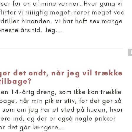
lser for en af mine venner. Hver gang vi
irter vi riiiigtig meget, rører meget ved
driller hinanden. Vi har haft sex mange
neste års tid. Jeg...
 anbefalet til 11+
ør det ondt, når jeg vil trække
tilbage?
 en 14-årig dreng, som ikke kan trække
lbage, når min pik er stiv, for det gør så
, som om jeg har et sted på huden, hvor
ere ind, og der er også nogle prikker
or det går længere...