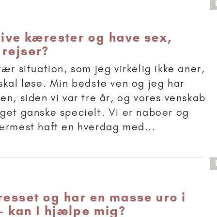
 anbefalet til 15+
live kærester og have sex,
 rejser?
ær situation, som jeg virkelig ikke aner,
skal løse. Min bedste ven og jeg har
en, siden vi var tre år, og vores venskab
get ganske specielt. Vi er naboer og
ærmest haft en hverdag med...
 anbefalet til 15+
resset og har en masse uro i
– kan I hjælpe mig?