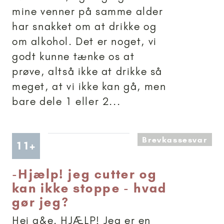
mine venner på samme alder
har snakket om at drikke og
om alkohol. Det er noget, vi
godt kunne tænke os at
prøve, altså ikke at drikke så
meget, at vi ikke kan gå, men
bare dele 1 eller 2...
Brevkassesvar
Artikler anbefalet til 11+
11+
-
Hjælp! jeg cutter og
kan ikke stoppe - hvad
gør jeg?
Hej a&e. HJÆLP! Jeg er en