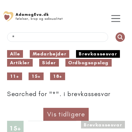
Alle
Medarbejder
Brevkassesvar
Artikler
Sider
Ordbogsopslag
11+
15+
18+
Searched for "*". i brevkassesvar
Vis tidligere
Brevkassesvar
Artikler anbefalet til 15+
15+