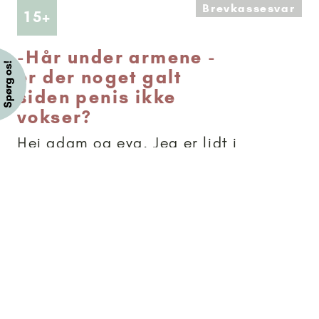
Brevkassesvar
Artikler anbefalet til 15+
15+
-
Hår under armene -
er der noget galt
siden penis ikke
vokser?
Hej adam og eva. Jeg er lidt i
tvivl, fordi min penis ikke er
vokset, og fordi der står, at
den begynder at vokse, før
man får behåring andre
steder (som jeg har under
armene). Så jeg er lidt i tvivl,
om der er noget galt, siden
den ikke er...