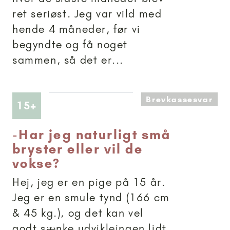
ret seriøst. Jeg var vild med
hende 4 måneder, før vi
begyndte og få noget
sammen, så det er...
Brevkassesvar
Artikler anbefalet til 15+
15+
-
Har jeg naturligt små
bryster eller vil de
vokse?
Hej, jeg er en pige på 15 år.
Jeg er en smule tynd (166 cm
& 45 kg.), og det kan vel
godt sænke udvikleingen lidt.