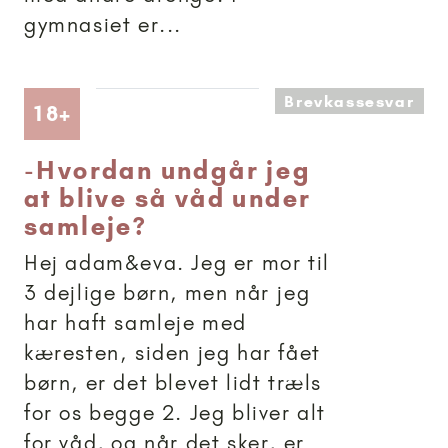
gymnasiet er...
Brevkassesvar
Artikler anbefalet til 18+
18+
-
Hvordan undgår jeg
at blive så våd under
samleje?
Hej adam&eva. Jeg er mor til
3 dejlige børn, men når jeg
har haft samleje med
kæresten, siden jeg har fået
børn, er det blevet lidt træls
for os begge 2. Jeg bliver alt
for våd, og når det sker, er