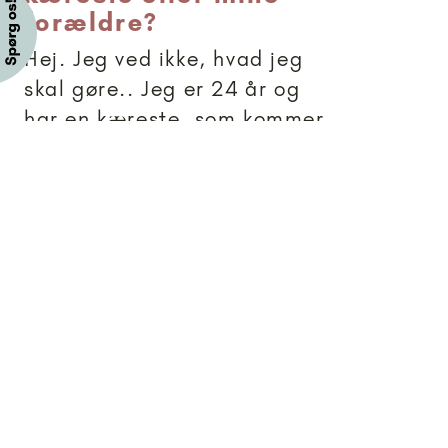
forældre?
Hej. Jeg ved ikke, hvad jeg
skal gøre.. Jeg er 24 år og
har en kæreste, som kommer
fra Tyrkiet. Vi bor sammen og
har gjort det i 1 1/2 år.
Problemet er, at mine
forældre vil ikke acceptere
ham, selvom vi har været
sammen i 5 år. De vil ikke...
Brevkassesvar
Artikler anbefalet til 18+
18+
-
Hvordan undgå