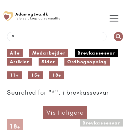
Alle
Medarbejder
Brevkassesvar
Artikler
Sider
Ordbogsopslag
11+
15+
18+
Searched for "*". i brevkassesvar
Vis tidligere
Brevkassesvar
Artikler anbefalet til 18+
18+