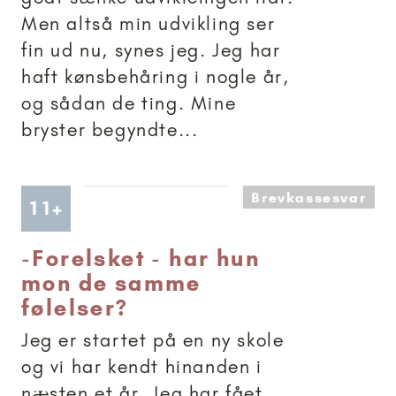
Men altså min udvikling ser
fin ud nu, synes jeg. Jeg har
haft kønsbehåring i nogle år,
og sådan de ting. Mine
bryster begyndte...
Brevkassesvar
Artikler anbefalet til 11+
11+
-
Forelsket - har hun
mon de samme
følelser?
Jeg er startet på en ny skole
og vi har kendt hinanden i
næsten et år. Jeg har fået