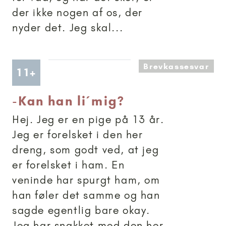
der ikke nogen af os, der
nyder det. Jeg skal...
Brevkassesvar
Artikler anbefalet til 11+
11+
-
Kan han li´ mig?
Hej. Jeg er en pige på 13 år.
Jeg er forelsket i den her
dreng, som godt ved, at jeg
er forelsket i ham. En
veninde har spurgt ham, om
han føler det samme og han
sagde egentlig bare okay.
Jeg har snakket med den her