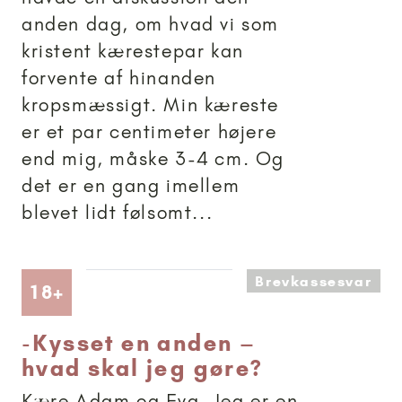
anden dag, om hvad vi som
kristent kærestepar kan
forvente af hinanden
kropsmæssigt. Min kæreste
er et par centimeter højere
end mig, måske 3-4 cm. Og
det er en gang imellem
blevet lidt følsomt...
Brevkassesvar
Artikler anbefalet til 18+
18+
-
Kysset en anden –
hvad skal jeg gøre?
Kære Adam og Eva. Jeg er en