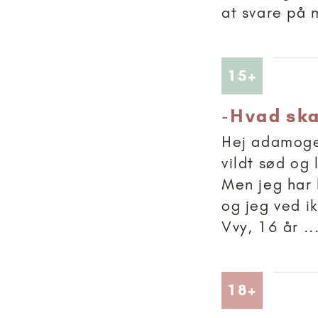
at svare på 
Artikler
15+
-
Hvad ska
Hej adamogev
vildt sød o
Men jeg har 
og jeg ved i
Vvy, 16 år ..
Artikler
18+