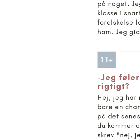
på noget. Je
klasse i sna
forelskelse 
ham. Jeg gid
Artikler
11+
-
Jeg føler
rigtigt?
Hej, jeg har
bare en cha
på det senest
du kommer og
skrev "nej, j