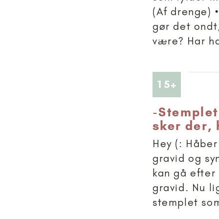
(Af drenge) •
gør det ondt
være? Har haf
Artikler
15+
-
Stemplet
sker der, 
Hey (: Håber 
gravid og sy
kan gå efter 
gravid. Nu li
stemplet som