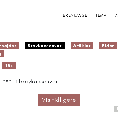
BREVKASSE
TEMA
A
bejder
Brevkassesvar
Artikler
Sider
g
18+
 "*". i brevkassesvar
Vis tidligere
 anbefalet til 11+