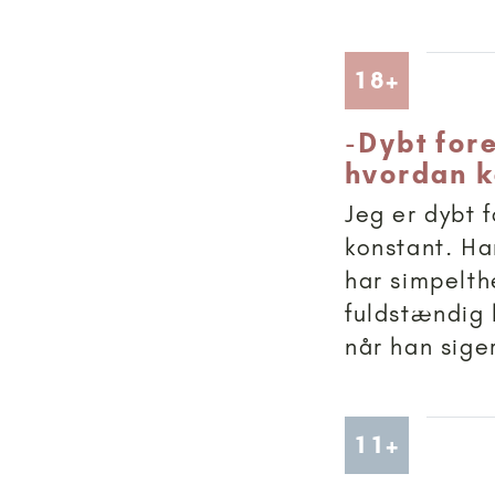
Artikler
18+
-
Dybt fore
hvordan 
Jeg er dybt f
konstant. Ha
har simpelth
fuldstændig 
når han siger
Artikler
11+