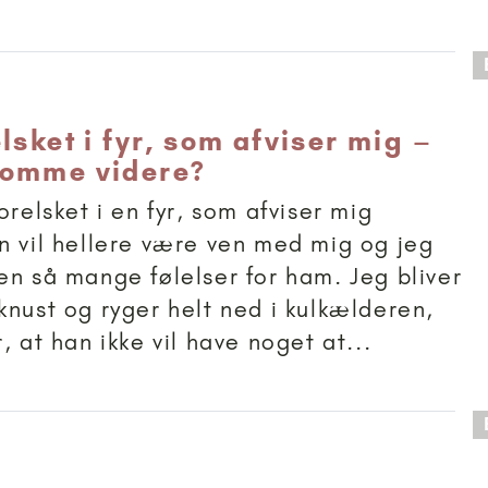
 anbefalet til 18+
lsket i fyr, som afviser mig –
komme videre?
orelsket i en fyr, som afviser mig
n vil hellere være ven med mig og jeg
en så mange følelser for ham. Jeg bliver
knust og ryger helt ned i kulkælderen,
, at han ikke vil have noget at...
 anbefalet til 11+