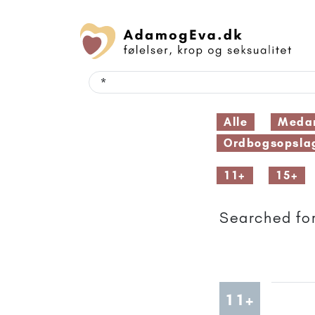
Alle
Medar
Ordbogsopsla
11+
15+
Searched for
Artikler
11+