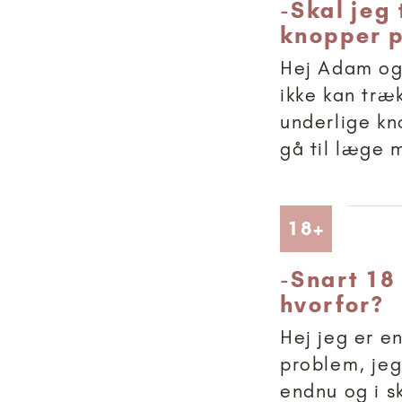
-
Skal jeg
knopper p
Hej Adam og 
ikke kan træ
underlige kno
gå til læge
Artikler
18+
-
Snart 18
hvorfor?
Hej jeg er e
problem, jeg
endnu og i s