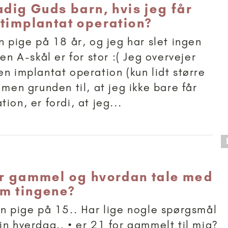
adig Guds barn, hvis jeg får
stimplantat operation?
n pige på 18 år, og jeg har slet ingen
 en A-skål er for stor :( Jeg overvejer
en implantat operation (kun lidt større
 men grunden til, at jeg ikke bare får
ion, er fordi, at jeg...
 anbefalet til 15+
or gammel og hvordan tale med
m tingene?
en pige på 15.. Har lige nogle spørgsmål
in hverdag.. • er 21 for gammelt til mig?