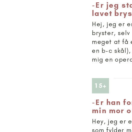
-
Er jeg st
lavet bry
Hej, jeg er e
bryster, selv
meget at få 
en b-c skål),
mig en operat
Artikler
15+
-
Er han f
min mor o
Hey, jeg er 
som fylder m