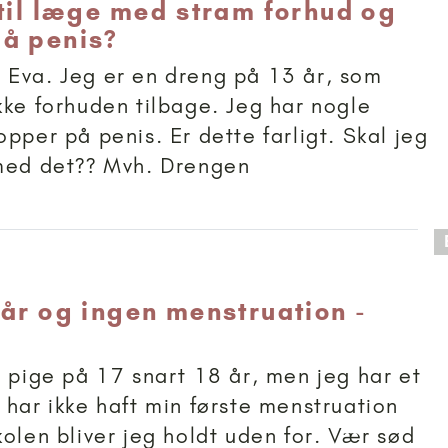
 til læge med stram forhud og
å penis?
Eva. Jeg er en dreng på 13 år, som
kke forhuden tilbage. Jeg har nogle
pper på penis. Er dette farligt. Skal jeg
 med det?? Mvh. Drengen
 anbefalet til 18+
 år og ingen menstruation -
n pige på 17 snart 18 år, men jeg har et
 har ikke haft min første menstruation
kolen bliver jeg holdt uden for. Vær sød