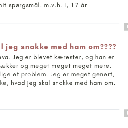
mit spørgsmål. m.v.h. I, 17 år
 anbefalet til 15+
l jeg snakke med ham om????
a. Jeg er blevet kærester, og han er
g lækker og meget meget meget mere.
lige et problem. Jeg er meget genert,
kke, hvad jeg skal snakke med ham om.
.
 anbefalet til 18+