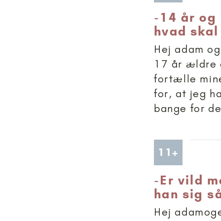
-
14 år og
hvad skal
Hej adam og
17 år ældre 
fortælle min
for, at jeg h
bange for der
Artikler
11+
-
Er vild 
han sig s
Hej adamoge