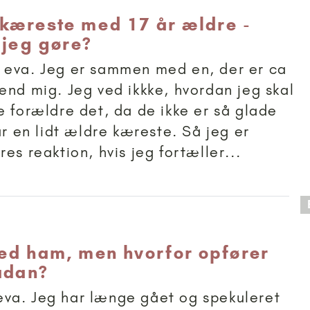
 kæreste med 17 år ældre -
 jeg gøre?
 eva. Jeg er sammen med en, der er ca
end mig. Jeg ved ikkke, hvordan jeg skal
e forældre det, da de ikke er så glade
ar en lidt ældre kæreste. Så jeg er
es reaktion, hvis jeg fortæller...
 anbefalet til 11+
med ham, men hvorfor opfører
ådan?
va. Jeg har længe gået og spekuleret