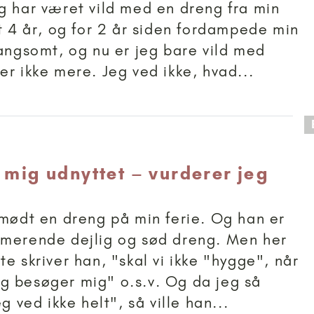
g har været vild med en dreng fra min
rt 4 år, og for 2 år siden fordampede min
langsomt, og nu er jeg bare vild med
er ikke mere. Jeg ved ikke, hvad...
 anbefalet til 11+
 mig udnyttet – vurderer jeg
 mødt en dreng på min ferie. Og han er
rmerende dejlig og sød dreng. Men her
e skriver han, "skal vi ikke "hygge", når
 besøger mig" o.s.v. Og da jeg så
eg ved ikke helt", så ville han...