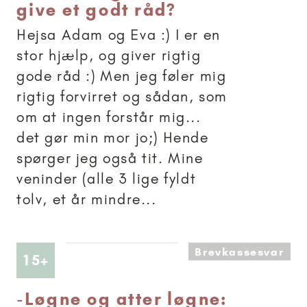
give et godt råd?
Hejsa Adam og Eva :) I er en
stor hjælp, og giver rigtig
gode råd :) Men jeg føler mig
rigtig forvirret og sådan, som
om at ingen forstår mig...
det gør min mor jo;) Hende
spørger jeg også tit. Mine
veninder (alle 3 lige fyldt
tolv, et år mindre...
Brevkassesvar
Artikler anbefalet til 15+
15+
-
Løgne og atter løgne: