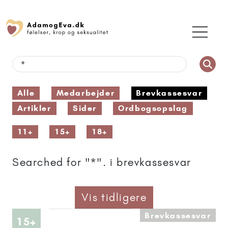
Alle
Medarbejder
Brevkassesvar
Artikler
Sider
Ordbogsopslag
11+
15+
18+
Searched for "*". i brevkassesvar
Vis tidligere
Brevkassesvar
Artikler anbefalet til 15+
15+