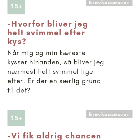
Brevkassesvar
Artikler anbefalet til 15+
15+
-
Hvorfor bliver jeg
helt svimmel efter
kys?
Når mig og min kæreste
kysser hinanden, så bliver jeg
nærmest helt svimmel lige
efter. Er der en særlig grund
til det?
Brevkassesvar
Artikler anbefalet til 15+
15+
-
Vi fik aldrig chancen