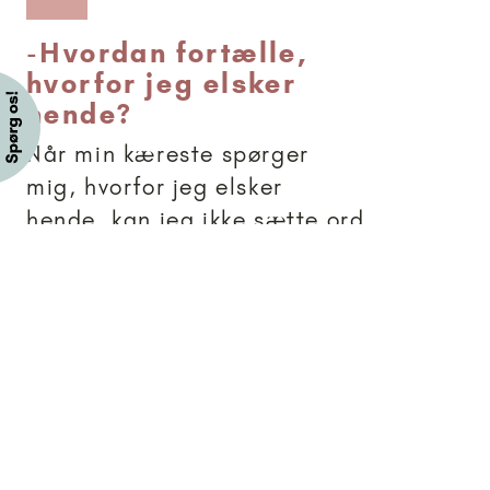
-
Hvordan fortælle,
hvorfor jeg elsker
hende?
Når min kæreste spørger
mig, hvorfor jeg elsker
hende, kan jeg ikke sætte ord
på hvorfor? Hvad kan man
sige? Søren 44
Brevkassesvar
Artikler anbefalet til 18+
18+
-
Om ægteskab og
følelser - kan I hjælpe