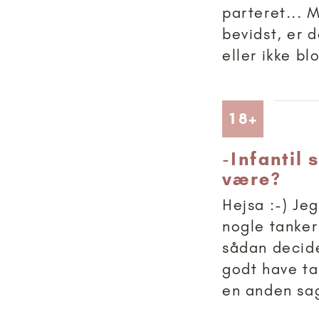
parteret... 
bevidst, er d
eller ikke bl
Artikler
18+
-
Infantil
være?
Hejsa :-) Je
nogle tanker
sådan decide
godt have ta
en anden sag,