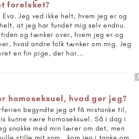
t forelsket?
Eva. Jeg ved ikke helt, hvem jeg er og
 helt, at jeg har fundet mig selv endnu.
 tiden og tænker over, hvem jeg er og
ver, hvad andre folk tænker om mig. Jeg
ret en fin pige, der har...
 anbefalet til 15+
 er homoseksuel, hvad gør jeg?
ferien begyndte jeg at få mistanke til,
vis kunne være homoseksuel. Så i dag i
 jeg snakke med min lærer om det, men
kulle stille mit spm., kom jeg i tanke om