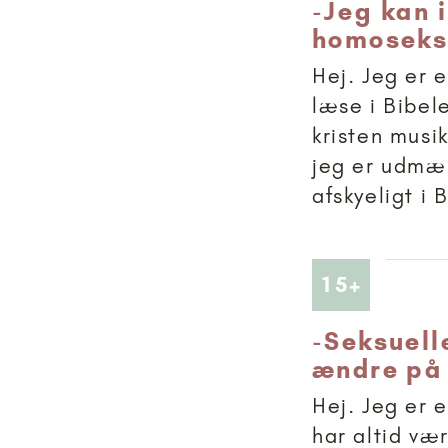
-
Jeg kan 
homoseksu
Hej. Jeg er 
læse i Bibele
kristen musik
jeg er udmær
afskyeligt i 
Artikler
15+
-
Seksuell
ændre på 
Hej. Jeg er 
har altid væ