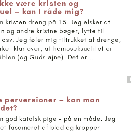
ikke være kristen og
el – kan I råde mig?
en kristen dreng på 15. Jeg elsker at
n og andre kristne bøger, lytte til
 osv. Jeg føler mig tiltrukket af drenge,
ket klar over, at homoseksualitet er
Biblen (og Guds øjne). Det er...
 anbefalet til 15+
e perversioner – kan man
det?
en god katolsk pige - på en måde. Jeg
ret fascineret af blod og kroppen