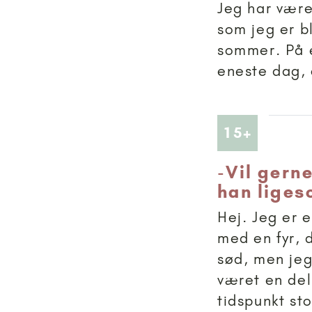
Jeg har være
som jeg er bl
sommer. På e
eneste dag, 
Artikler
15+
-
Vil gern
han liges
Hej. Jeg er 
med en fyr, d
sød, men jeg 
været en del
tidspunkt sto