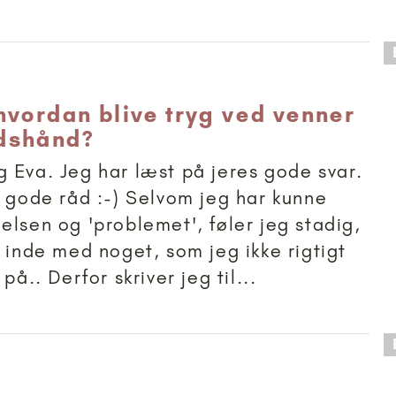
 anbefalet til 15+
hvordan blive tryg ved venner
dshånd?
 Eva. Jeg har læst på jeres gode svar.
e gode råd :-) Selvom jeg har kunne
elsen og 'problemet', føler jeg stadig,
r inde med noget, som jeg ikke rigtigt
på.. Derfor skriver jeg til...
 anbefalet til 15+