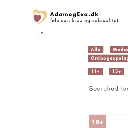
Alle
Medar
Ordbogsopsla
11+
15+
Searched for
Artikler
18+