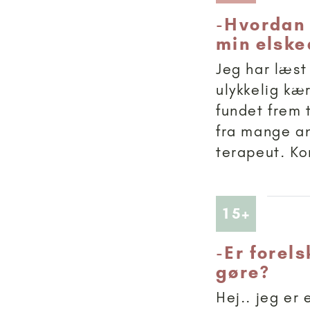
-
Hvordan 
min elske
Jeg har læst
ulykkelig kæ
fundet frem 
fra mange an
terapeut. Kor
Artikler
15+
-
Er forels
gøre?
Hej.. jeg er