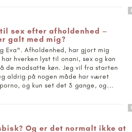
 anbefalet til 18+
 til sex efter afholdenhed –
er galt med mig?
 Eva". Afholdenhed, har gjort mig
, har hverken lyst til onani, sex og kan
å de modsatte køn. Jeg vil fra starten
 jeg aldrig på nogen måde har været
porno, og kun set det 3 gange, og...
 anbefalet til 15+
sbisk? Og er det normalt ikke at