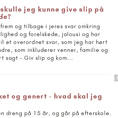
skulle jeg kunne give slip på
de?
 frem og tilbage i jeres svar omkring
rlighed og forelskede, jalousi og har
til et overordnet svar, som jeg har hørt
dre, som inkluderer venner, familie og
t sagt - Giv slip og kom...
 anbefalet til 15+
ket og genert - hvad skal jeg
 en dreng på 15 år, og går på efterskole.