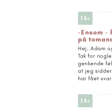
Artikler
15+
-
Ensom - 
på toman
Hej, Adam og
Tak for nogl
genkende føl
at jeg sidde
har fået svar 
Artikler
15+