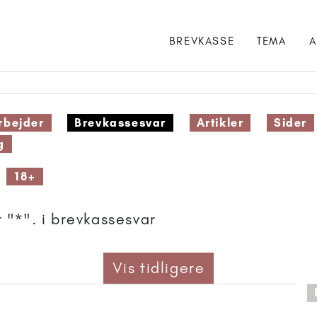
BREVKASSE
TEMA
A
bejder
Brevkassesvar
Artikler
Sider
g
18+
 "*". i brevkassesvar
Vis tidligere
 anbefalet til 18+