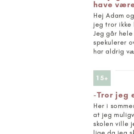
have være
Hej Adam og 
jeg tror ikke
Jeg går hele
spekulerer o
har aldrig væ
Artikler
15+
-
Tror jeg
Her i sommer
at jeg mulig
skolen ville
lige da jeg s