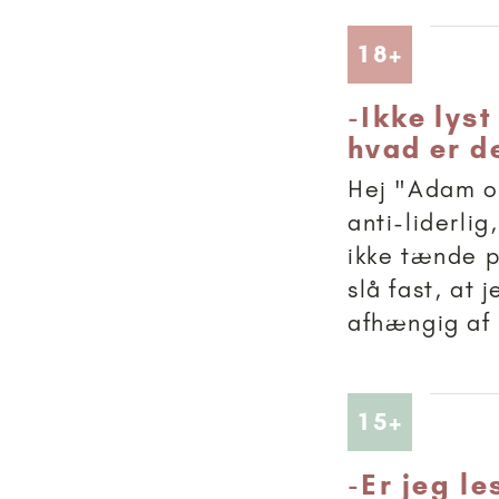
Artikler
18+
-
Ikke lyst
hvad er d
Hej "Adam og
anti-liderlig
ikke tænde p
slå fast, at
afhængig af 
Artikler
15+
-
Er jeg le