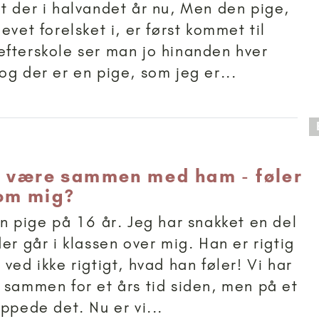
t der i halvandet år nu, Men den pige,
evet forelsket i, er først kommet til
fterskole ser man jo hinanden hver
og der er en pige, som jeg er...
 anbefalet til 15+
e være sammen med ham - føler
om mig?
en pige på 16 år. Jeg har snakket en del
er går i klassen over mig. Han er rigtig
ved ikke rigtigt, hvad han føler! Vi har
 sammen for et års tid siden, men på et
ppede det. Nu er vi...