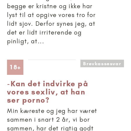
begge er kristne og ikke har
lyst til at opgive vores tro for
lidt sjov. Derfor synes jeg, at
det er lidt irriterende og
pinligt, at...
Brevkassesvar
Artikler anbefalet til 18+
18+
-
Kan det indvirke på
vores sexliv, at han
ser porno?
Min kæreste og jeg har været
sammen i snart 2 år, vi bor
sammen, har det rigtig godt