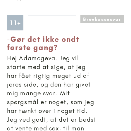
Brevkassesvar
Artikler anbefalet til 11+
11+
-
Gør det ikke ondt
første gang?
Hej Adamogeva. Jeg vil
starte med at sige, at jeg
har fået rigtig meget ud af
jeres side, og den har givet
mig mange svar. Mit
spørgsmål er noget, som jeg
har tænkt over i noget tid.
Jeg ved godt, at det er bedst
at vente med sex, til man