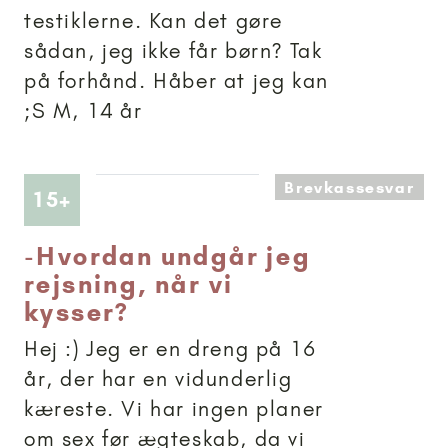
testiklerne. Kan det gøre
sådan, jeg ikke får børn? Tak
på forhånd. Håber at jeg kan
;S M, 14 år
Brevkassesvar
Artikler anbefalet til 15+
15+
-
Hvordan undgår jeg
rejsning, når vi
kysser?
Hej :) Jeg er en dreng på 16
år, der har en vidunderlig
kæreste. Vi har ingen planer
om sex før ægteskab, da vi