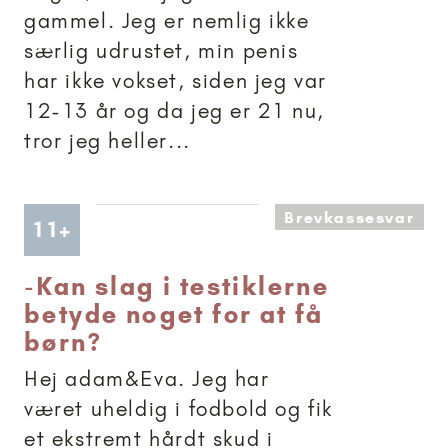
gammel. Jeg er nemlig ikke
særlig udrustet, min penis
har ikke vokset, siden jeg var
12-13 år og da jeg er 21 nu,
tror jeg heller...
Brevkassesvar
Artikler anbefalet til 11+
11+
-
Kan slag i testiklerne
betyde noget for at få
børn?
Hej adam&Eva. Jeg har
været uheldig i fodbold og fik
et ekstremt hårdt skud i