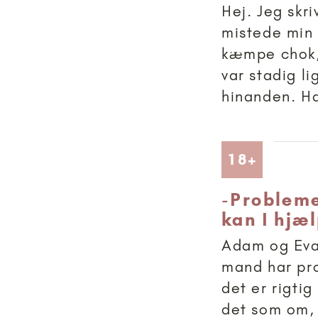
Hej. Jeg skri
mistede min
kæmpe chok, 
var stadig 
hinanden. Han
Artikler
18+
-
Probleme
kan I hjæ
Adam og Eva.
mand har pr
det er rigtig
det som om, 