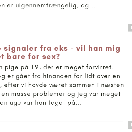
en er uigennemtrængelig, og...
 anbefalet til 18+
signaler fra eks - vil han mig
et bare for sex?
n pige på 19, der er meget forvirret.
eg er gået fra hinanden for lidt over en
, efter vi havde været sammen i næsten
r en masse problemer og jeg var meget
 en uge var han taget på...
 anbefalet til 11+