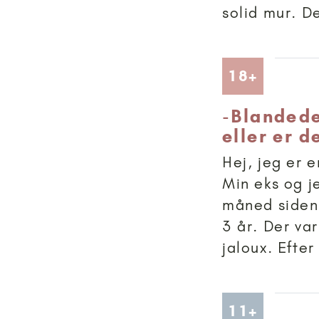
solid mur. D
Artikler
18+
-
Blandede 
eller er d
Hej, jeg er e
Min eks og j
måned siden
3 år. Der va
jaloux. Efter
Artikler
11+