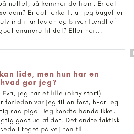
 på nettet, så kommer de frem. Er det
æse dem? Er det forkert, at jeg bagefter
elv ind i fantasien og bliver tændt af
odt onanere til det? Eller har...
 anbefalet til 15+
 kan lide, men hun har en
 hvad gør jeg?
va, jeg har et lille (okay stort)
 forleden var jeg til en fest, hvor jeg
tig sød pige. Jeg kendte hende ikke,
igtig godt ud af det. Det endte faktisk
sede i toget på vej hen til...