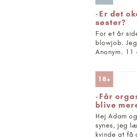
-
Er det ok
søster?
For et år sid
blowjob. Jeg 
Anonym. 11 
Artikler
18+
-
Får orga
blive mer
Hej Adam og 
synes, jeg læ
kvinde at få