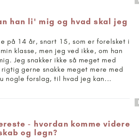
 anbefalet til 11+
an han li' mig og hvad skal jeg
ge på 14 år, snart 15, som er forelsket i
 min klasse, men jeg ved ikke, om han
 mig. Jeg snakker ikke så meget med
l rigtig gerne snakke meget mere med
 nogle forslag, til hvad jeg kan...
 anbefalet til 18+
æreste - hvordan komme videre
oskab og løgn?