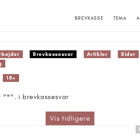
BREVKASSE
TEMA
A
bejder
Brevkassesvar
Artikler
Sider
g
18+
 "*". i brevkassesvar
Vis tidligere
 anbefalet til 15+