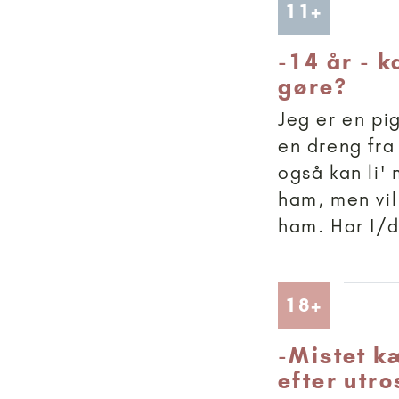
Artikler
11+
-
14 år - k
gøre?
Jeg er en pi
en dreng fra
også kan li'
ham, men vi
ham. Har I/du
Artikler
18+
-
Mistet k
efter utr