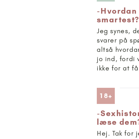
-
Hvordan 
smartest
Jeg synes, de
svarer på sp
altså hvorda
jo ind, fordi
ikke for at få
Artikler
18+
-
Sexhistor
læse dem
Hej. Tak for