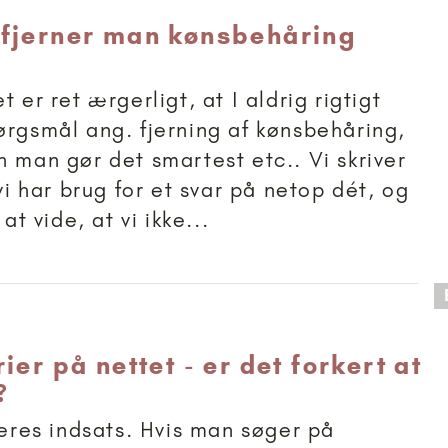
fjerner man kønsbehåring
?
t er ret ærgerligt, at I aldrig rigtigt
ørgsmål ang. fjerning af kønsbehåring,
n man gør det smartest etc.. Vi skriver
 vi har brug for et svar på netop dét, og
 at vide, at vi ikke...
 anbefalet til 18+
ier på nettet - er det forkert at
?
 jeres indsats. Hvis man søger på