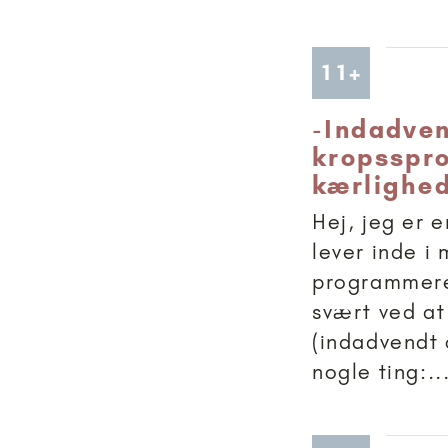
Artikler
11+
-
Indadven
kropsspro
kærlighe
Hej, jeg er 
lever inde i 
programmere
svært ved at
(indadvendt 
nogle ting:..