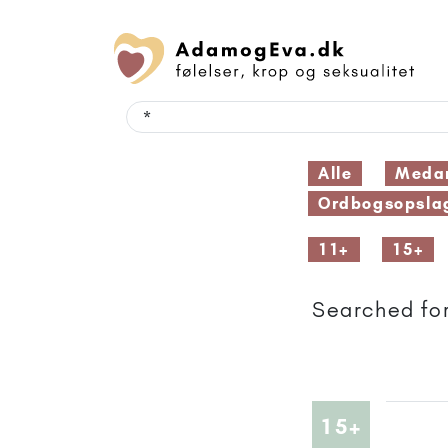
Alle
Medar
Ordbogsopsla
11+
15+
Searched for
Artikler
15+