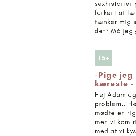
sexhistorier
forkert at l
tænker mig s
det? Må jeg g
Artikler
15+
-
Pige jeg
kæreste -
Hej Adam og E
problem.. Her
mødte en rig
men vi kom r
med at vi kys