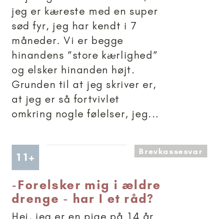
jeg er kæreste med en super
sød fyr, jeg har kendt i 7
måneder. Vi er begge
hinandens ”store kærlighed”
og elsker hinanden højt.
Grunden til at jeg skriver er,
at jeg er så fortvivlet
omkring nogle følelser, jeg...
Brevkassesvar
Artikler anbefalet til 11+
11+
-
Forelsker mig i ældre
drenge - har I et råd?
Hej, jeg er en pige på 14 år