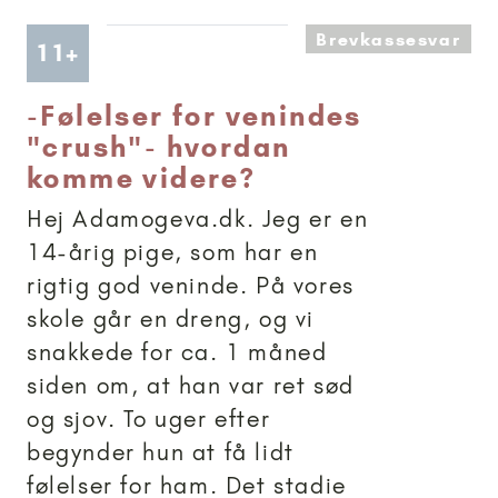
Brevkassesvar
Artikler anbefalet til 11+
11+
-
Følelser for venindes
"crush"- hvordan
komme videre?
Hej Adamogeva.dk. Jeg er en
14-årig pige, som har en
rigtig god veninde. På vores
skole går en dreng, og vi
snakkede for ca. 1 måned
siden om, at han var ret sød
og sjov. To uger efter
begynder hun at få lidt
følelser for ham. Det stadie