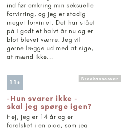
ind før omkring min seksuelle
forvirring, og jeg er stadig
meget forvirret. Det har stået
på i godt et halvt år nu og er
blot blevet værre. Jeg vil
gerne lægge ud med at sige,
at mænd ikke...
Brevkassesvar
Artikler anbefalet til 11+
11+
-
Hun svarer ikke -
skal jeg spørge igen?
Hej, jeg er 14 år og er
forelsket i en pige, som jeg