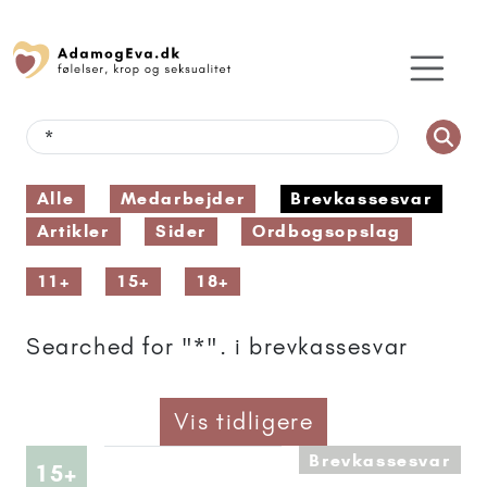
Alle
Medarbejder
Brevkassesvar
Artikler
Sider
Ordbogsopslag
11+
15+
18+
Searched for "*". i brevkassesvar
Vis tidligere
Brevkassesvar
Artikler anbefalet til 15+
15+