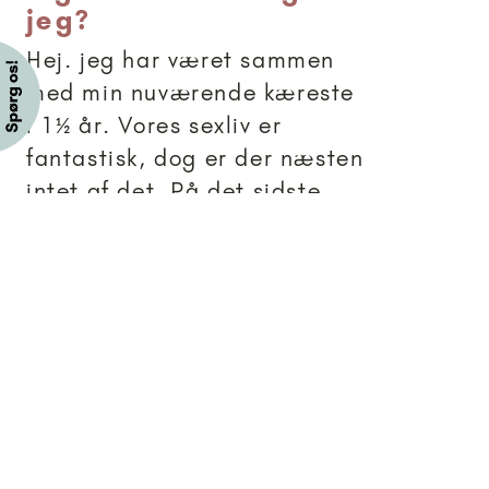
jeg?
Hej. jeg har været sammen
med min nuværende kæreste
i 1½ år. Vores sexliv er
fantastisk, dog er der næsten
intet af det. På det sidste
har der slet ikke været noget
sex. Jeg prøver at give lyst
ved at komplimentere hende,
give massage, være...
Brevkassesvar
Artikler anbefalet til 18+
18+
-
Kan jeg gifte mig