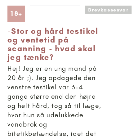
Brevkassesvar
Artikler anbefalet til 18+
18+
-
Stor og hård testikel
og ventetid på
scanning - hvad skal
jeg tænke?
Hej! Jeg er en ung mand på
20 år ;). Jeg opdagede den
venstre testikel var 3-4
gange større end den højre
og helt hård, tog så til læge,
hvor hun så udelukkede
vandbrok og
bitetikbetændelse, idet det