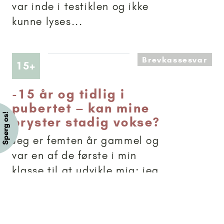
var inde i testiklen og ikke
kunne lyses...
Brevkassesvar
Artikler anbefalet til 15+
15+
-
15 år og tidlig i
pubertet – kan mine
bryster stadig vokse?
Jeg er femten år gammel og
var en af de første i min
klasse til at udvikle mig; jeg
fik min menstruation i femte
klasse og har fået de fleste
former. Dog er jeg stadig en