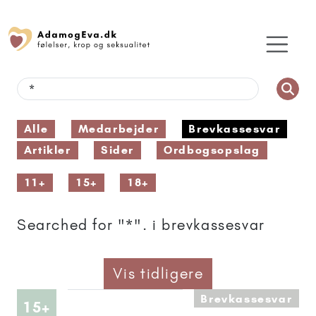
Alle
Medarbejder
Brevkassesvar
Artikler
Sider
Ordbogsopslag
11+
15+
18+
Searched for "*". i brevkassesvar
Vis tidligere
Brevkassesvar
Artikler anbefalet til 15+
15+