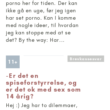
porno her for tiden. Der kan
ikke gå en uge, før jeg igen
har set porno. Kan I komme
med nogle ideer, til hvordan
jeg kan stoppe med at se
det? By the way: Har...
Brevkassesvar
Artikler anbefalet til 11+
11+
-
Er det en
spiseforstyrrelse, og
er det ok med sex som
14 årig?
Hej :) Jeg har to dilemmaer,