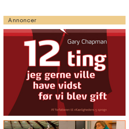
-
Er jeg smittet med
klamydia?
Hi Adam & Eva Jeg står i
denne situation, at jeg går
med ledsmerter i alle led,
som kun bliver værre og
værre. Nogle værre end
andre. Jeg er blevet tjekket i
hoved og bagdel, men uden
at kunne stille diagnose.
Smerterne startede for et
par år...
Brevkassesvar
Artikler anbefalet til 15+
15+