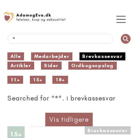
Alle
Medarbejder
Brevkassesvar
Artikler
Sider
Ordbogsopslag
11+
15+
18+
Searched for "*". i brevkassesvar
Vis tidligere
Brevkassesvar
Artikler anbefalet til 15+
15+