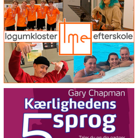
-
Kan vi være "venner
med fordele" uden at
få følelser i klemme?
Hej. Jeg er en pige på 17 år,
som kom hjem fra efterskole
sidste år. Derude havde jeg
en virkelig god ven, vi var i
en lang periode næsten
bedste venner, da han hjalp
mig meget, efter min eks-
kæreste og jeg slog op. Det
skal siges, at han er min...