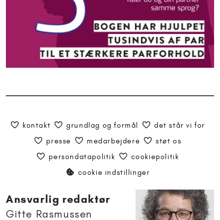
Brevkassesvar
Artikler anbefalet til 11+
11+
-
13 år og forelsket.
Han har kæreste.
Hvordan komme
videre?
Der går en dreng i min
klasse. I slutningen af sjette
klasse begyndte han at
komme i puberteten, og efter
sommerferien var han blevet
meget sød og flot, og jeg tror
ikke, jeg var den eneste pige,
der blev forelsket i ham. I
dag fandt jeg ud af,...