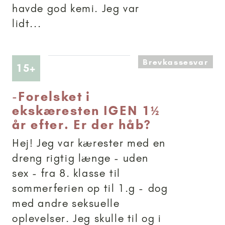
havde god kemi. Jeg var
lidt...
Brevkassesvar
Artikler anbefalet til 15+
15+
-
Forelsket i
ekskæresten IGEN 1½
år efter. Er der håb?
Hej! Jeg var kærester med en
dreng rigtig længe - uden
sex - fra 8. klasse til
sommerferien op til 1.g - dog
med andre seksuelle
oplevelser. Jeg skulle til og i