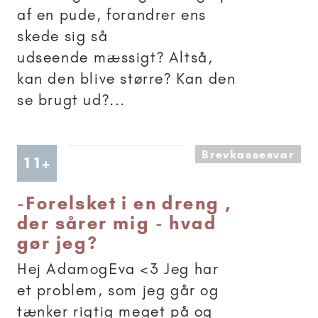
af en pude, forandrer ens
skede sig så
udseende mæssigt? Altså,
kan den blive større? Kan den
se brugt ud?...
Brevkassesvar
Artikler anbefalet til 11+
11+
-
Forelsket i en dreng ,
der sårer mig - hvad
gør jeg?
Hej AdamogEva <3 Jeg har
et problem, som jeg går og
tænker rigtig meget på og