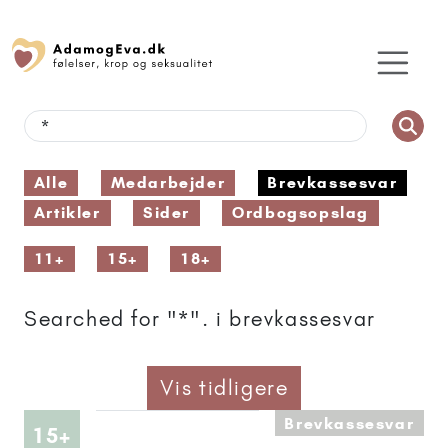
Alle
Medarbejder
Brevkassesvar
Artikler
Sider
Ordbogsopslag
11+
15+
18+
Searched for "*". i brevkassesvar
Vis tidligere
Brevkassesvar
Artikler anbefalet til 15+
15+