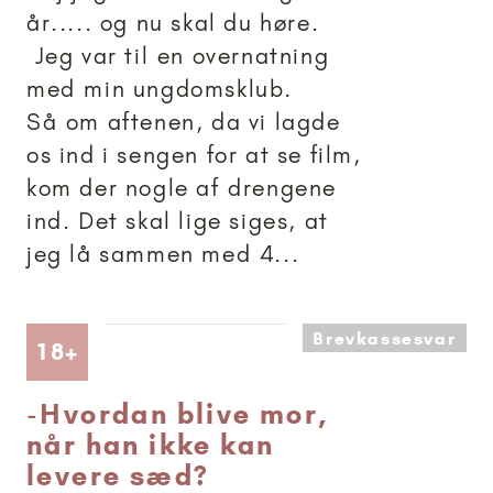
år..... og nu skal du høre.
Jeg var til en overnatning
med min ungdomsklub.
Så om aftenen, da vi lagde
os ind i sengen for at se film,
kom der nogle af drengene
ind. Det skal lige siges, at
jeg lå sammen med 4...
Brevkassesvar
Artikler anbefalet til 18+
18+
-
Hvordan blive mor,
når han ikke kan
levere sæd?