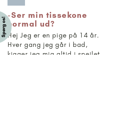
-
Ser min tissekone
normal ud?
Hej Jeg er en pige på 14 år.
Hver gang jeg går i bad,
kigger jeg mig altid i spejlet,
og så kigger jeg ned på min
tissekone og ser, at det, man
tisser med, og klitoris buler
ud. Så man kan se det hele,
og det buler også lidt ud
ved...
Brevkassesvar
Artikler anbefalet til 15+
15+