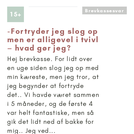
Brevkassesvar
Artikler anbefalet til 15+
15+
-
Fortryder jeg slog op
men er alligevel i tvivl
– hvad gør jeg?
Hej brevkasse. For lidt over
en uge siden slog jeg op med
min kæreste, men jeg tror, at
jeg begynder at fortryde
det.. Vi havde været sammen
i 5 måneder, og de første 4
var helt fantastiske, men så
gik det lidt ned af bakke for
mig.. Jeg ved...