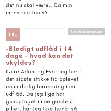
det nu skal være.. Da min
menstruation så...
Brevkassesvar
Artikler anbefalet til 18+
18+
-
Blodigt udflåd i 14
dage - hvad kan det
skyldes?
Kære Adam og Eva. Jeg har i
det sidste stykke tid oplevet
en underlig forandring i mit
udflåd. Da jeg lige har
genoptaget mine gamle p-
piller, har jeg ikke tænkt så