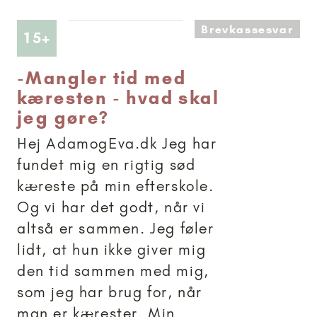
Brevkassesvar
Artikler anbefalet til 15+
15+
-
Mangler tid med
kæresten - hvad skal
jeg gøre?
Hej AdamogEva.dk Jeg har
fundet mig en rigtig sød
kæreste på min efterskole.
Og vi har det godt, når vi
altså er sammen. Jeg føler
lidt, at hun ikke giver mig
den tid sammen med mig,
som jeg har brug for, når
man er kærester. Min