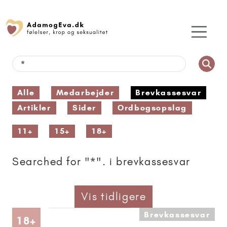
Alle
Medarbejder
Brevkassesvar
Artikler
Sider
Ordbogsopslag
11+
15+
18+
Searched for "*". i brevkassesvar
Vis tidligere
Brevkassesvar
Artikler anbefalet til 18+
18+