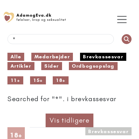
Alle
Medarbejder
Brevkassesvar
Artikler
Sider
Ordbogsopslag
11+
15+
18+
Searched for "*". i brevkassesvar
Vis tidligere
Brevkassesvar
Artikler anbefalet til 18+
18+