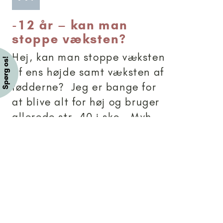
-
12 år – kan man
stoppe væksten?
Hej, kan man stoppe væksten
af ens højde samt væksten af
fødderne? Jeg er bange for
at blive alt for høj og bruger
allerede str. 40 i sko. Mvh
pige, 12 år
Brevkassesvar
Artikler anbefalet til 15+
15+
-
17 år og bange for at
bruge tampon – hvad