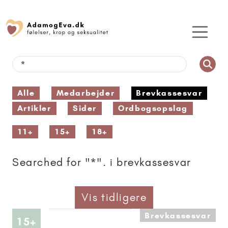
Alle
Medarbejder
Brevkassesvar
Artikler
Sider
Ordbogsopslag
11+
15+
18+
Searched for "*". i brevkassesvar
Vis tidligere
Brevkassesvar
Artikler anbefalet til 15+
15+