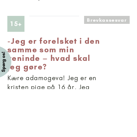
Brevkassesvar
Artikler anbefalet til 15+
15+
-
Jeg er forelsket i den
samme som min
veninde – hvad skal
jeg gøre?
Kære adamogeva! Jeg er en
kristen pige på 16 år. Jeg
går på efterskole, som
desværre snart er slut ...
Problemet er, at min bedste
veninde har været forelsket i
den samme dreng hele