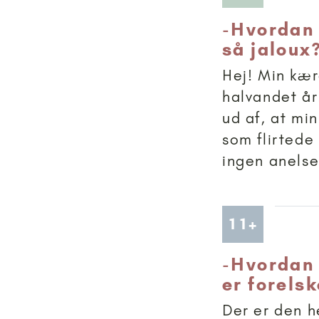
-
Hvordan 
så jaloux
Hej! Min kær
halvandet år
ud af, at mi
som flirtede
ingen anelse
Artikler
11+
-
Hvordan 
er forelsk
Der er den h