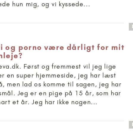
sede hun mig, og vi kyssede...
 anbefalet til 15+
i og porno være dårligt for mit
mleje?
a.dk. Først og fremmest vil jeg lige
 er en super hjemmeside, jeg har læst
, men lad os komme til sagen, jeg har
smål. Jeg er en pige på 15 år, som har
art et år. Jeg har ikke nogen...
 anbefalet til 15+