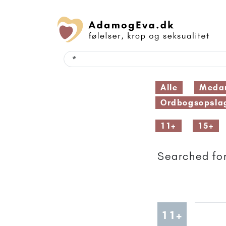
Alle
Medar
Ordbogsopsla
11+
15+
Searched for
Artikler
11+