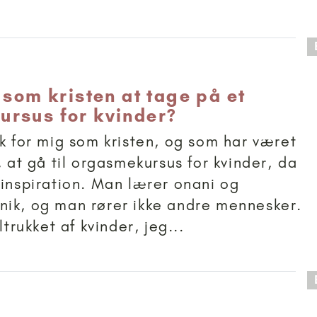
 anbefalet til 18+
 som kristen at tage på et
rsus for kvinder?
ok for mig som kristen, og som har været
, at gå til orgasmekursus for kvinder, da
 inspiration. Man lærer onani og
ik, og man rører ikke andre mennesker.
ltrukket af kvinder, jeg...
 anbefalet til 15+