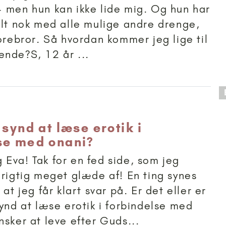
 men hun kan ikke lide mig. Og hun har
vlt nok med alle mulige andre drenge,
torebror. Så hvordan kommer jeg lige til
nde?S, 12 år ...
 anbefalet til 18+
 synd at læse erotik i
se med onani?
Eva! Tak for en fed side, som jeg
 rigtig meget glæde af! En ting synes
 at jeg får klart svar på. Er det eller er
synd at læse erotik i forbindelse med
nsker at leve efter Guds...