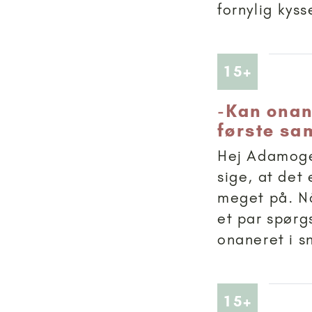
fornylig kys
Artikler
15+
-
Kan onan
første sa
Hej Adamogev
sige, at det
meget på. Nå
et par spørg
onaneret i sn
Artikler
15+