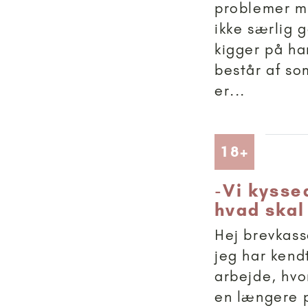
problemer m
ikke særlig 
kigger på ha
består af so
er...
Artikler
18+
-
Vi kysse
hvad skal
Hej brevkass
jeg har kend
arbejde, hvo
en længere p