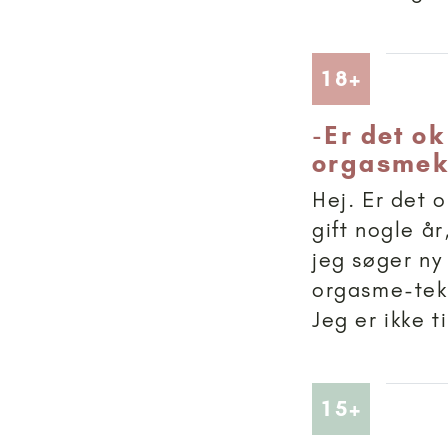
Artikler
18+
-
Er det ok
orgasmeku
Hej. Er det 
gift nogle år
jeg søger ny
orgasme-tekn
Jeg er ikke ti
Artikler
15+