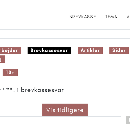
BREVKASSE
TEMA
A
bejder
Brevkassesvar
Artikler
Sider
g
18+
 "*". i brevkassesvar
Vis tidligere
 anbefalet til 11+