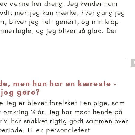
ed denne her dreng. Jeg kender ham
godt, men jeg kan mærke, hver gang jeg
m, bliver jeg helt genert, og min krop
mmerfugle, og jeg bliver så glad. Der
 anbefalet til 18+
de, men hun har en kæreste -
 jeg gøre?
e Jeg er blevet forelsket i en pige, som
t omkring ½ år. Jeg har mødt hende på
r vi har snakket rigtig godt sammen over
eriode. Til en personalefest