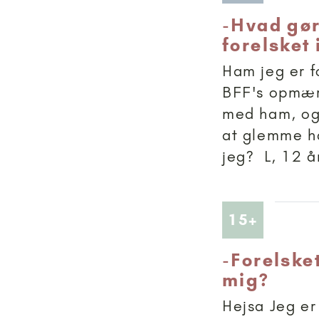
-
Hvad gør
forelsket 
Ham jeg er fo
BFF's opmærk
med ham, og 
at glemme h
jeg? L, 12 år
Artikler
15+
-
Forelsket
mig?
Hejsa Jeg er