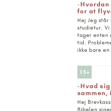
-
Hvordan 
for at fly
Hej Jeg står 
studietur. V
tager enten 
tid. Probleme
ikke bare en 
Artikler
15+
-
Hvad sig
sammen, i
Hej Brevkass
Bibelen sig