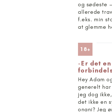
og sødeste –
allerede tra
f.eks. min s
at glemme he
Artikler
18+
-
Er det en
forbindel
Hey Adam og 
generelt har
jeg dog ikke,
det ikke en 
onani? Jeg ø