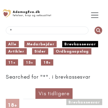
Alle
Medarbejder
Brevkassesvar
Artikler
Sider
Ordbogsopslag
11+
15+
18+
Searched for "*". i brevkassesvar
Vis tidligere
Brevkassesvar
Artikler anbefalet til 18+
18+