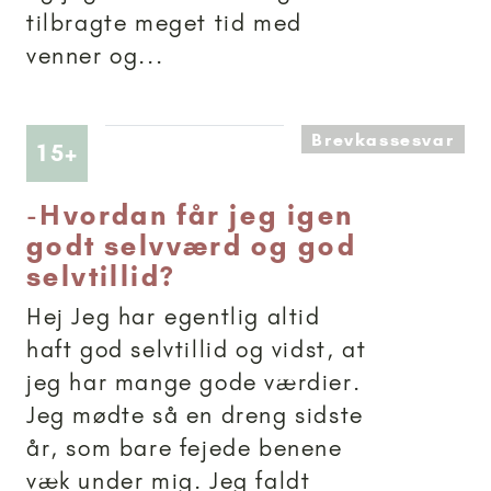
tilbragte meget tid med
venner og...
Brevkassesvar
Artikler anbefalet til 15+
15+
-
Hvordan får jeg igen
godt selvværd og god
selvtillid?
Hej Jeg har egentlig altid
haft god selvtillid og vidst, at
jeg har mange gode værdier.
Jeg mødte så en dreng sidste
år, som bare fejede benene
væk under mig. Jeg faldt