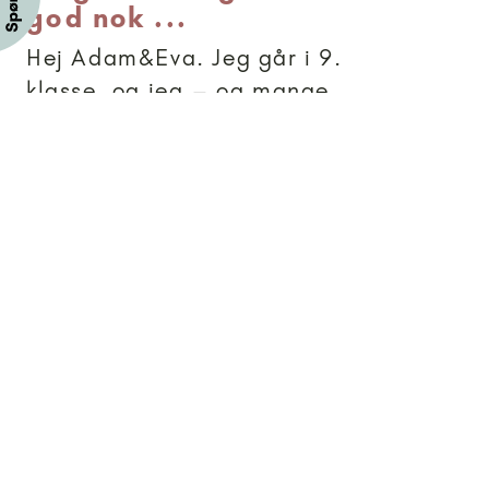
god nok ...
Hej Adam&Eva. Jeg går i 9.
klasse, og jeg – og mange
andre fra min skole/klasse –
føler ikke, vi er gode nok
hverken i skolen eller
udseendemæssigt. Jeg vil
gerne have det bedre med
mig selv, men jeg ved ikke,
hvad jeg skal gøre ... Kan I...
Brevkassesvar
Artikler anbefalet til 18+
18+
-
Hvordan kommer vi