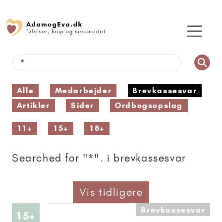
Alle
Medarbejder
Brevkassesvar
Artikler
Sider
Ordbogsopslag
11+
15+
18+
Searched for "*". i brevkassesvar
Vis tidligere
Brevkassesvar
Artikler anbefalet til 15+
15+