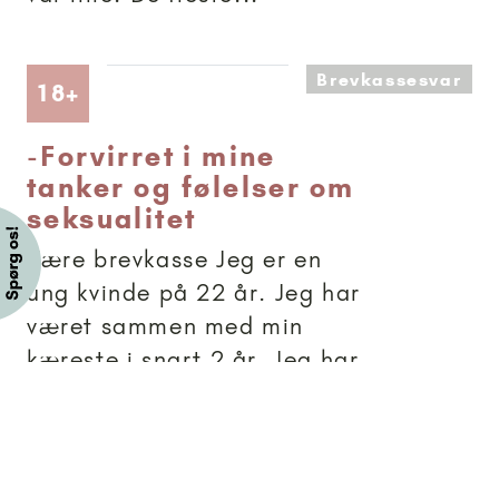
Brevkassesvar
Artikler anbefalet til 18+
18+
-
Forvirret i mine
tanker og følelser om
seksualitet
Kære brevkasse Jeg er en
ung kvinde på 22 år. Jeg har
været sammen med min
kæreste i snart 2 år. Jeg har
i mine teenageår lidt af
anoreksi og depressive
symptomer og har været
indlagt flere gange. For